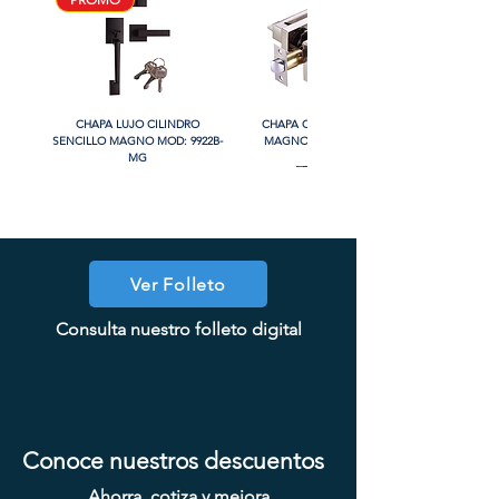
CHAPA LUJO CILINDRO
CHAPA CON LLAVE MANIJA
SENCILLO MAGNO MOD: 9922B-
MAGNO MOD: A8801ET-SN
MG
PROMO
PROMO
PROMO
Ver Folleto
CHAPA CON LLAVE MAGNO
CHAPA CON LLAVE MANIJA
CHAPA SIN LLAVE MAGNO
CHAPA SIN LLAVE MANIJA
CHAPA COMBO CILINDRO
CHAPA CILINDRO DOBLE
CHAPA LUJO CILINDRO
COOLER PORTATIL 40 LITROS
CHAPA CON LLAVE MANIJA
CHAPA SIN LLAVE MANIJA
CHAPA SIN LLAVE MANIJA
CHAPA LUJO CILINDRO
CHAPA LUJO CILINDRO
CHAPA LUJO CILINDRO
SENCILLO MAGNO MOD: 9915A-
Consulta nuestro folleto digital
MAGNO MOD: A8801BK-MB
MAGNO MOD: A8801ET-MB
SENCILLO MAGNO MOD:
MAGNO MOD: D102-SS
MOD: 607BK-SS
MOD: 607ET-SS
SENCILLO MAGNO MOD: 9922A-
SENCILLO MAGNO MOD: 9922A-
SENCILLO MAGNO MOD: 9928A-
MAGNO MOD: A8801BK-SN
MAGNO MOD: B8802BK-BG
MAGNO MOD: B8802ET-BG
ATIK MOD: F3700
607ET+D101-SS
SN
ORB
SN
BG
Conoce nuestros descuentos
Ahorra, cotiza y mejora