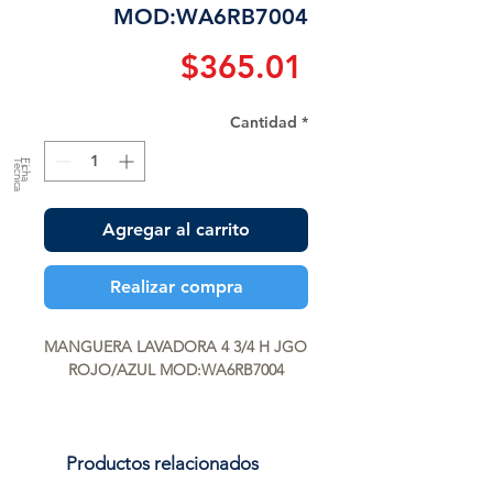
MOD:WA6RB7004
Precio
$365.01
Cantidad
*
a
F
ic
h
a
T
é
c
n
ic
Agregar al carrito
Realizar compra
MANGUERA LAVADORA 4 3/4 H JGO 
ROJO/AZUL MOD:WA6RB7004
Productos relacionados