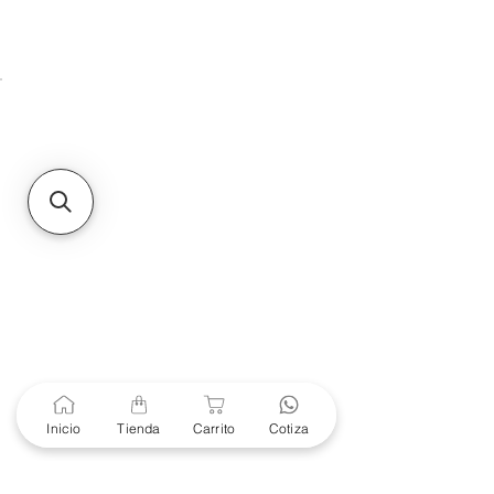
Unidad de atención a
Sucursales
MXL
Calle del Hospital No.
299Centro Cívico y Comercial
21000, Mexicali, B.C.
HMO
Blvd. Progreso 185, Villa
del Cortes, 83105 Hermosillo,
Son.
contacto@e-proconsa.com
Servicio al Cliente
Mexicali Hermosillo
+52 686 904-4444
Soporte Garantías
Contacto solo por Whatsapp
Inicio
Tienda
Carrito
Cotiza
+52 686 216 2330