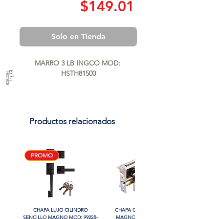
Precio
$149.01
Solo en Tienda
MARRO 3 LB INGCO MOD: 
HSTH81500
a
F
ic
h
a
T
é
c
n
ic
Productos relacionados
PROMO
CHAPA LUJO CILINDRO
CHAPA CON LLAVE MANIJA
SENCILLO MAGNO MOD: 9922B-
MAGNO MOD: A8801ET-SN