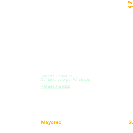
yecto
Unidad de atención a
Es
Sucursales
pr
MXL
Calle del Hospital No.
Có
299Centro Cívico y Comercial
21000, Mexicali, B.C.
Ma
HMO
Blvd. Progreso 185, Villa del
Em
Cortes, 83105 Hermosillo, Son.
Re
contacto@e-proconsa.com
Pr
Servicio al Cliente
Mexicali Hermosillo
Ub
+52 686 904-4444
Fac
Soporte Garantías
HMO
Contacto solo por Whatsapp
Pro
+52 686 216 2330
Mayoreo
S