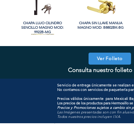
CHAPA LUJO CILINDRO
Vista rápida
CHAPA SIN LLAVE MANIJA
Vista rápida
SENCILLO MAGNO MOD:
MAGNO MOD: B8802BK-BG
9922B-MG
Ver Folleto
Consulta nuestro folleto 
COOLER PORTATIL 40 LITROS
CHAPA CILINDRO DOBLE
Vista rápida
Vista rápida
CHAPA COMBO CILINDRO
CHAPA LUJO CILINDRO
Vista rápida
Vista rápida
MAGNO MOD: D102-SS
ATIK MOD: F3700
SENCILLO MAGNO MOD:
SENCILLO MAGNO MOD:
607ET+D101-SS
9922A-SN
Servicio de entrega únicamente se realizan en
No contamos con servicios de paquetería par
Precios válidos únicamente para Mexicali Baj
Los precios de los productos para Hermosillo se
Precios y Promociones sujetos a cambio sin pr
Las Imágenes presentadas son con fin alusiv
Todos nuestros precios incluyen I.V.A.