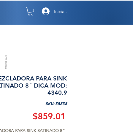
Iniciar sesión
TO
NOSOTROS
Ficha Técnica
EZCLADORA PARA SINK
TINADO 8 ¨ DICA MOD:
4340.9
SKU: 35838
Precio
$859.01
DORA PARA SINK SATINADO 8 ¨ 