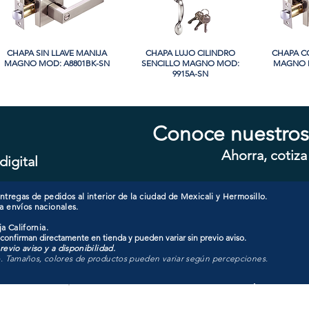
CHAPA SIN LLAVE MANIJA
Vista rápida
CHAPA LUJO CILINDRO
Vista rápida
CHAPA C
Vi
MAGNO MOD: A8801BK-SN
SENCILLO MAGNO MOD:
MAGNO M
9915A-SN
PROMO
PROMO
Conoce nuestros
Ahorra, cotiza
digital
CHAPA CON LLAVE MAGNO
Vista rápida
CHAPA LUJO CILINDRO
Vista rápida
CHAPA C
Vi
MOD: 607ET-SS
SENCILLO MAGNO MOD:
MAGNO M
9928A-ORB
tregas de pedidos al interior de la ciudad de Mexicali y Hermosillo.
a envíos nacionales.
a California.
 confirman directamente en tienda y pueden variar sin previo aviso.
evio aviso y a disponibilidad.
o. Tamaños, colores de productos pueden variar según percepciones.