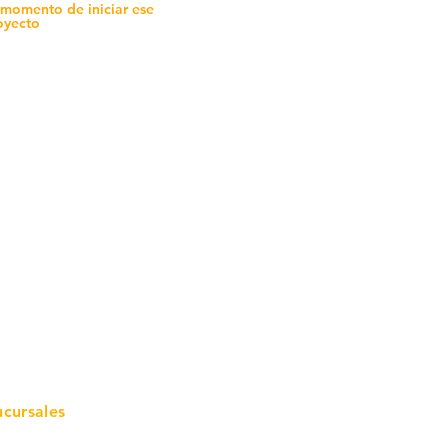
 momento de iniciar ese
oyecto
mo in
stalar
teriales para Construcción
pleo Proconsa
modela con crédito
omociones y descuentos
icaciones
turación
ductos de Ferretería
ucursales