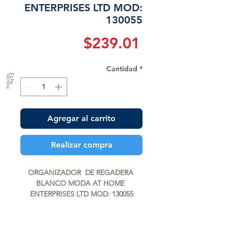
ENTERPRISES LTD MOD:
130055
Precio
$239.01
Cantidad
*
a
F
ic
h
a
T
é
c
n
ic
Agregar al carrito
Realizar compra
ORGANIZADOR  DE REGADERA 
BLANCO MODA AT HOME 
ENTERPRISES LTD MOD: 130055