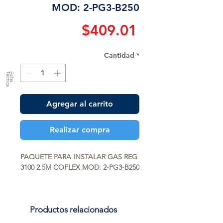
MOD: 2-PG3-B250
Precio
$409.01
Cantidad
*
a
F
ic
h
a
T
é
c
n
ic
Agregar al carrito
Realizar compra
PAQUETE PARA INSTALAR GAS REG 
3100 2.5M COFLEX MOD: 2-PG3-B250
Productos relacionados