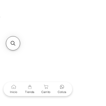
Unidad de atención a
Sucursales
MXL
Calle del Hospital No.
299Centro Cívico y Comercial
21000, Mexicali, B.C.
HMO
Blvd. Progreso 185, Villa
del Cortes, 83105 Hermosillo,
Son.
contacto@e-proconsa.com
Servicio al Cliente
Mexicali Hermosillo
+52 686 904-4444
Soporte Garantías
Contacto solo por Whatsapp
Inicio
Tienda
Carrito
Cotiza
+52 686 216 2330