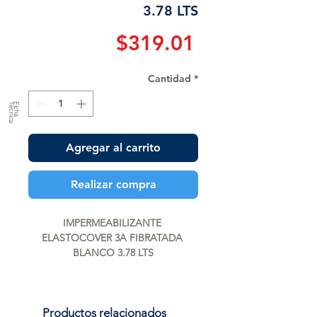
3.78 LTS
Precio
$319.01
Cantidad
*
a
F
ic
h
a
T
é
c
n
ic
Agregar al carrito
Realizar compra
IMPERMEABILIZANTE 
ELASTOCOVER 3A FIBRATADA 
BLANCO 3.78 LTS
Productos relacionados