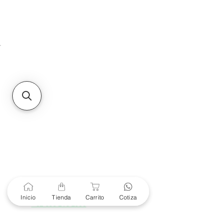
HMO
Unidad de atención a
Sucursales
MXL
Calle del Hospital No.
299Centro Cívico y Comercial
21000, Mexicali, B.C.
HMO
Blvd. Progreso 185, Villa
del Cortes, 83105 Hermosillo,
Son.
contacto@e-proconsa.com
Servicio al Cliente
Mexicali Hermosillo
+52 686 904-4444
Soporte Garantías
Contacto solo por Whatsapp
Inicio
Tienda
Carrito
Cotiza
+52 686 216 2330