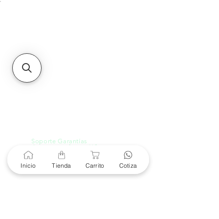
Unidad de atención a
Sucursales
MXL
Calle del Hospital No.
299Centro Cívico y Comercial
21000, Mexicali, B.C.
HMO
Blvd. Progreso 185, Villa
del Cortes, 83105 Hermosillo,
Son.
contacto@e-proconsa.com
Servicio al Cliente
Mexicali Hermosillo
+52 686 904-4444
Soporte Garantías
Contacto solo por Whatsapp
+52 686 216 2330
Inicio
Tienda
Carrito
Cotiza
Cotizaciones y Soporte