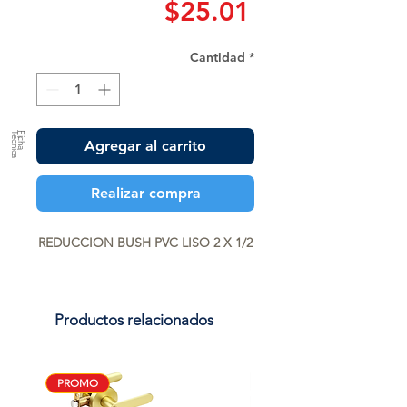
Precio
$25.01
Cantidad
*
a
F
ic
h
a
T
é
c
n
ic
Agregar al carrito
Realizar compra
REDUCCION BUSH PVC LISO 2 X 1/2
Productos relacionados
PROMO