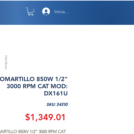
Iniciar sesión
TO
NOSOTROS
Ficha Técnica
OMARTILLO 850W 1/2"
3000 RPM CAT MOD:
DX161U
SKU: 34310
Precio
$1,349.01
RTILLO 850W 1/2" 3000 RPM CAT 