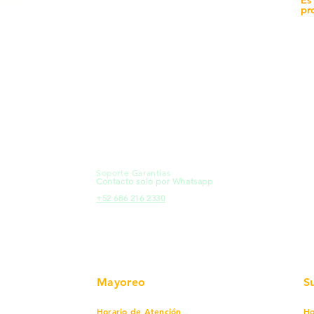
yecto
Sucursales
pr
MXL
Calle del Hospital No.
Có
299Centro Cívico y Comercial
21000, Mexicali, B.C.
Ma
HMO
Blvd. Progreso 185, Villa del
Em
Cortes, 83105 Hermosillo, Son.
Re
contacto@e-proconsa.com
Pr
Servicio al Cliente
Mexicali Hermosillo
Ub
+52 686 904-4444
Fac
Soporte Garantías
HMO
Contacto solo por Whatsapp
Pro
+52 686 216 2330
Mayoreo
S
Horario de Atención
Ho