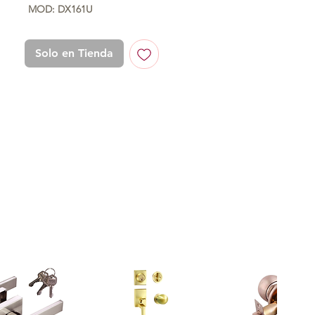
MOD: DX161U
Solo en Tienda