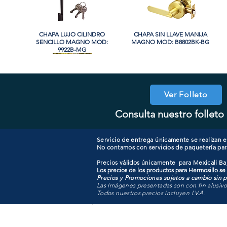
CHAPA LUJO CILINDRO
Vista rápida
CHAPA SIN LLAVE MANIJA
Vista rápida
SENCILLO MAGNO MOD:
MAGNO MOD: B8802BK-BG
9922B-MG
Ver Folleto
Consulta nuestro folleto 
COOLER PORTATIL 40 LITROS
CHAPA CILINDRO DOBLE
Vista rápida
Vista rápida
CHAPA COMBO CILINDRO
CHAPA LUJO CILINDRO
Vista rápida
Vista rápida
MAGNO MOD: D102-SS
ATIK MOD: F3700
SENCILLO MAGNO MOD:
SENCILLO MAGNO MOD:
607ET+D101-SS
9922A-SN
Servicio de entrega únicamente se realizan en
No contamos con servicios de paquetería par
Precios válidos únicamente para Mexicali Baj
Los precios de los productos para Hermosillo se
Precios y Promociones sujetos a cambio sin pr
Las Imágenes presentadas son con fin alusiv
Todos nuestros precios incluyen I.V.A.