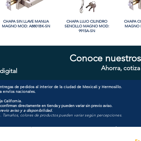
CHAPA SIN LLAVE MANIJA
Vista rápida
CHAPA LUJO CILINDRO
Vista rápida
CHAPA C
Vi
MAGNO MOD: A8801BK-SN
SENCILLO MAGNO MOD:
MAGNO M
9915A-SN
PROMO
PROMO
Conoce nuestros
Ahorra, cotiza
digital
CHAPA CON LLAVE MAGNO
Vista rápida
CHAPA LUJO CILINDRO
Vista rápida
CHAPA C
Vi
MOD: 607ET-SS
SENCILLO MAGNO MOD:
MAGNO M
9928A-ORB
tregas de pedidos al interior de la ciudad de Mexicali y Hermosillo.
a envíos nacionales.
a California.
 confirman directamente en tienda y pueden variar sin previo aviso.
evio aviso y a disponibilidad.
o. Tamaños, colores de productos pueden variar según percepciones.
Unidad de atención a
Es