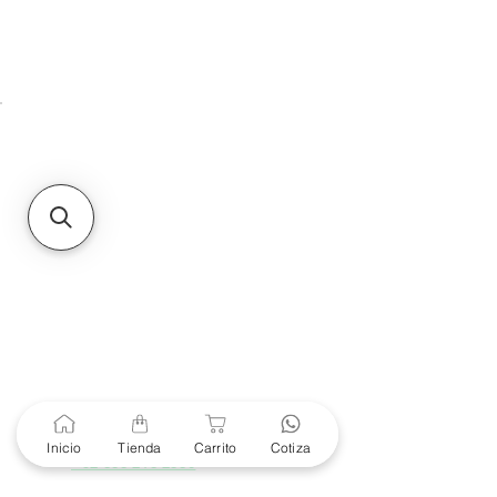
HMO
Unidad de atención a
Sucursales
MXL
Calle del Hospital No.
299Centro Cívico y Comercial
21000, Mexicali, B.C.
HMO
Blvd. Progreso 185, Villa
del Cortes, 83105 Hermosillo,
Son.
contacto@e-proconsa.com
Servicio al Cliente
Mexicali Hermosillo
+52 686 904-4444
Soporte Garantías
Contacto solo por Whatsapp
Inicio
Tienda
Carrito
Cotiza
+52 686 216 2330