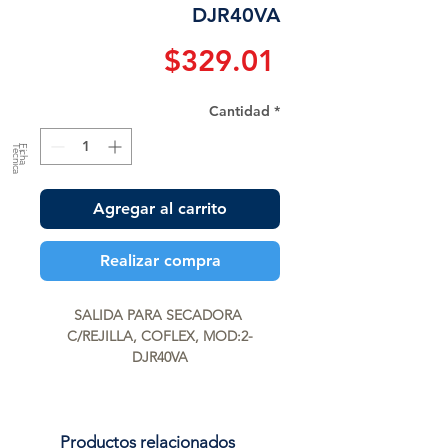
DJR40VA
Precio
$329.01
Cantidad
*
a
F
ic
h
a
T
é
c
n
ic
Agregar al carrito
Realizar compra
SALIDA PARA SECADORA 
C/REJILLA, COFLEX, MOD:2-
DJR40VA
Productos relacionados