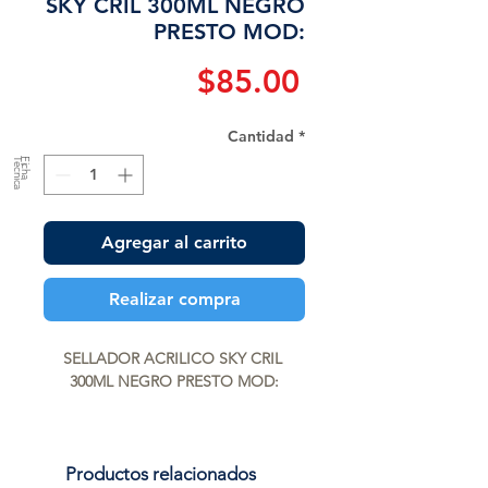
SKY CRIL 300ML NEGRO
PRESTO MOD:
Precio
$85.00
Cantidad
*
a
F
ic
h
a
T
é
c
n
ic
Agregar al carrito
Realizar compra
SELLADOR ACRILICO SKY CRIL 
300ML NEGRO PRESTO MOD:
Productos relacionados