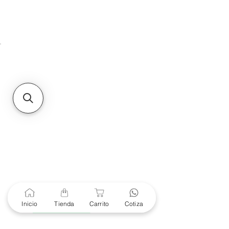
HMO
Unidad de atención a
Sucursales
MXL
Calle del Hospital No.
299Centro Cívico y Comercial
21000, Mexicali, B.C.
HMO
Blvd. Progreso 185, Villa
del Cortes, 83105 Hermosillo,
Son.
contacto@e-proconsa.com
Servicio al Cliente
Mexicali Hermosillo
+52 686 904-4444
Soporte Garantías
Contacto solo por Whatsapp
Inicio
Tienda
Carrito
Cotiza
+52 686 216 2330