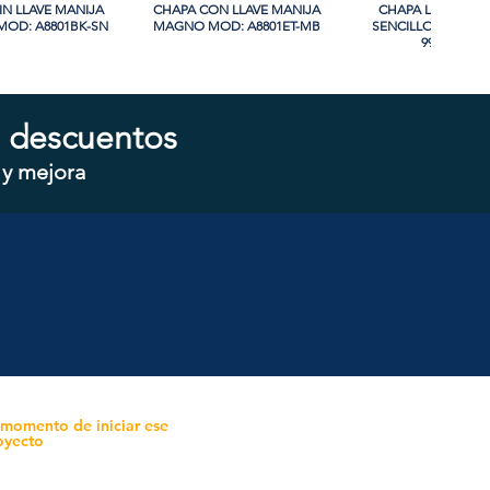
IN LLAVE MANIJA
sta rápida
CHAPA CON LLAVE MANIJA
Vista rápida
CHAPA LUJO CIL
Vista rápida
OD: A8801BK-SN
MAGNO MOD: A8801ET-MB
SENCILLO MAGNO
9915A-SN
PROMO
 descuentos
 y mejora
LINDRO SENCILLO
sta rápida
CHAPA CON LLAVE MAGNO
Vista rápida
CHAPA CON LLAVE 
Vista rápida
 MOD: D101-SS
MOD: 607ET-SS
MAGNO MOD: B880
 momento de iniciar ese
oyecto