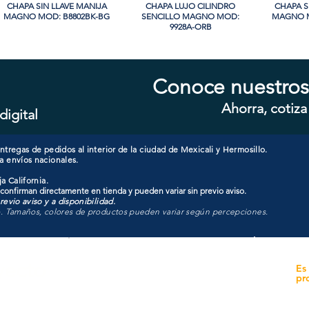
CHAPA SIN LLAVE MANIJA
Vista rápida
CHAPA LUJO CILINDRO
Vista rápida
CHAPA S
Vi
MAGNO MOD: B8802BK-BG
SENCILLO MAGNO MOD:
MAGNO M
9928A-ORB
Conoce nuestros
Ahorra, cotiza
digital
CHAPA COMBO CILINDRO
Vista rápida
CHAPA CILINDRO DOBLE
Vista rápida
CHAPA CI
Vi
SENCILLO MAGNO MOD:
MAGNO MOD: D102-SS
MAGNO
607ET+D101-SS
tregas de pedidos al interior de la ciudad de Mexicali y Hermosillo.
a envíos nacionales.
a California.
 confirman directamente en tienda y pueden variar sin previo aviso.
evio aviso y a disponibilidad.
o. Tamaños, colores de productos pueden variar según percepciones.
yecto
Unidad de atención a
Es
Sucursales
pr