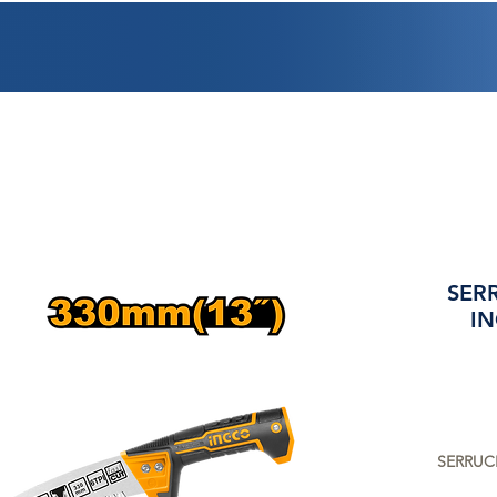
PROMOCIONES
FACTURACIÓN
UBICACIONES
EMPLEO
CRÉDI
SER
I
SERRUC