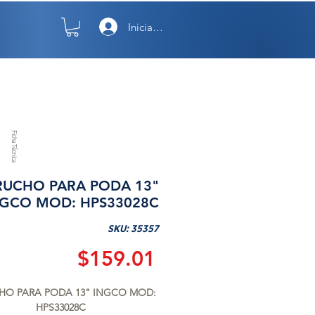
Iniciar sesión
TO
NOSOTROS
Ficha Técnica
RUCHO PARA PODA 13"
NGCO MOD: HPS33028C
SKU: 35357
Precio
$159.01
HO PARA PODA 13" INGCO MOD: 
HPS33028C