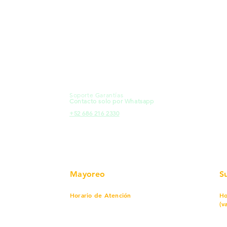
MXL
Calle del Hospital No.
Có
299Centro Cívico y Comercial
21000, Mexicali, B.C.
Ma
HMO
Blvd. Progreso 185, Villa del
Em
Cortes, 83105 Hermosillo, Son.
Re
contacto@e-proconsa.com
Pr
Servicio al Cliente
Mexicali Hermosillo
Ub
+52 686 904-4444
Fac
Soporte Garantías
HMO
Contacto solo por Whatsapp
Pro
+52 686 216 2330
Mayoreo
S
Horario de Atención
Ho
(v
Lunes a viernes
7 am a 5:30 pm
Sábado
8 am a 1:00 pm
Lu
Cerrado
Do