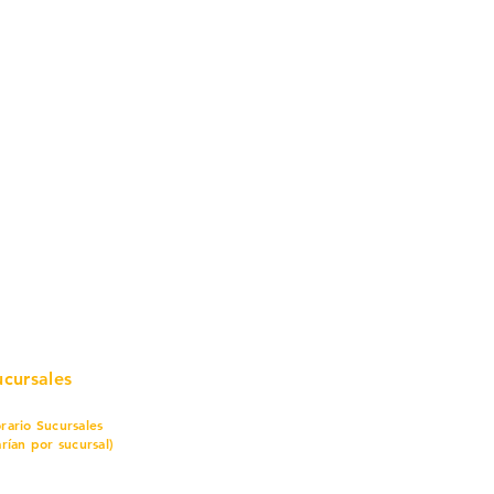
mo in
stalar
teriales para Construcción
pleo Proconsa
modela con crédito
omociones y descuentos
icaciones
turación
ductos de Ferretería
ucursales
rario Sucursales
arían por sucursal)
nes a sábado
7 am a 8 pm
mingo
8 am a 5 pm