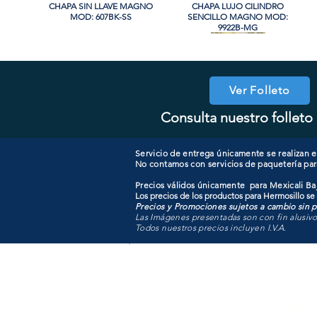
CHAPA SIN LLAVE MAGNO
Vista rápida
CHAPA LUJO CILINDRO
Vista rápida
MOD: 607BK-SS
SENCILLO MAGNO MOD:
9922B-MG
Ver Folleto
Consulta nuestro folleto 
CHAPA CON LLAVE MANIJA
CHAPA SIN LLAVE MANIJA
Vista rápida
Vista rápida
COOLER PORTATIL 40 LITROS
CHAPA LUJO CILINDRO
Vista rápida
Vista rápida
MAGNO MOD: A8801BK-MB
MAGNO MOD: A8801ET-SN
SENCILLO MAGNO MOD:
ATIK MOD: F3700
9922A-BG
Servicio de entrega únicamente se realizan en
No contamos con servicios de paquetería par
Precios válidos únicamente para Mexicali Baj
Los precios de los productos para Hermosillo se
Precios y Promociones sujetos a cambio sin pr
Las Imágenes presentadas son con fin alusiv
Todos nuestros precios incluyen I.V.A.
Todo para tu pro
en un solo lugar.