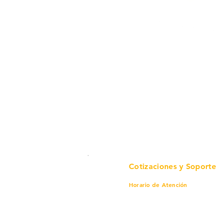
Cotizaciones y Soporte
Horario de Atención
Lunes a viernes
8 am a 6 pm
Sábado
8 am a 4 pm
Domingo
8 am a 4 pm