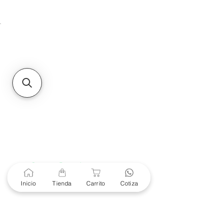
Unidad de atención a
Sucursales
MXL
Calle del Hospital No.
299Centro Cívico y Comercial
21000, Mexicali, B.C.
HMO
Blvd. Progreso 185, Villa
del Cortes, 83105 Hermosillo,
Son.
contacto@e-proconsa.com
Servicio al Cliente
Mexicali Hermosillo
+52 686 904-4444
Soporte Garantías
Contacto solo por Whatsapp
Inicio
Tienda
Carrito
Cotiza
+52 686 216 2330