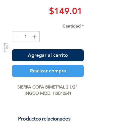
Precio
$149.01
Cantidad
*
a
F
ic
h
a
T
é
c
n
ic
Agregar al carrito
Realizar compra
SIERRA COPA BIMETRAL 2 1/2" 
INGCO MOD: HSB10641
Productos relacionados