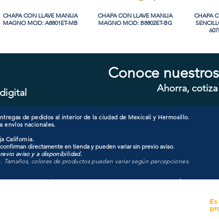
CHAPA CON LLAVE MANIJA
Vista rápida
CHAPA CON LLAVE MANIJA
Vista rápida
CHAPA 
Vi
MAGNO MOD: A8801ET-MB
MAGNO MOD: B8802ET-BG
SENCIL
607
Conoce nuestros
Ahorra, cotiza
digital
CHAPA LUJO CILINDRO
Vista rápida
CHAPA LUJO CILINDRO
Vista rápida
CHAPA S
Vi
SENCILLO MAGNO MOD:
SENCILLO MAGNO MOD:
MAGNO M
9922A-BG
9915A-SN
tregas de pedidos al interior de la ciudad de Mexicali y Hermosillo.
a envíos nacionales.
a California.
 confirman directamente en tienda y pueden variar sin previo aviso.
evio aviso y a disponibilidad.
o. Tamaños, colores de productos pueden variar según percepciones.
yecto
Unidad de atención a
Es
Sucursales
pr