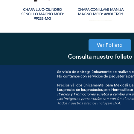
CHAPA LUJO CILINDRO
Vista rápida
CHAPA CON LLAVE MANIJA
Vista rápida
SENCILLO MAGNO MOD:
MAGNO MOD: A8801ET-SN
9922B-MG
Ver Folleto
Consulta nuestro folleto 
CHAPA CON LLAVE MAGNO
CHAPA LUJO CILINDRO
Vista rápida
Vista rápida
COOLER PORTATIL 40 LITROS
CHAPA CILINDRO DOBLE
Vista rápida
Vista rápida
SENCILLO MAGNO MOD:
MOD: 607ET-SS
MAGNO MOD: D102-SS
ATIK MOD: F3700
9922A-SN
Servicio de entrega únicamente se realizan en
No contamos con servicios de paquetería par
Precios válidos únicamente para Mexicali Baj
Los precios de los productos para Hermosillo se
Precios y Promociones sujetos a cambio sin pr
Las Imágenes presentadas son con fin alusiv
Todos nuestros precios incluyen I.V.A.
Todo para tu pro