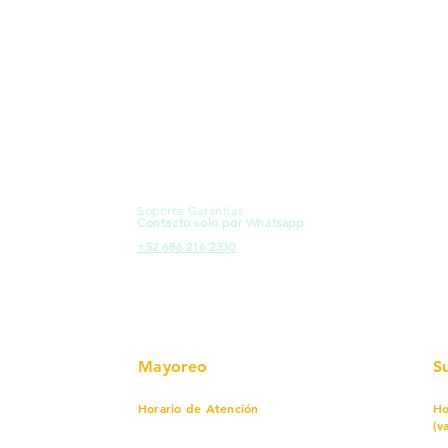
MXL
Calle del Hospital No.
Có
299Centro Cívico y Comercial
21000, Mexicali, B.C.
Ma
HMO
Blvd. Progreso 185, Villa del
Em
Cortes, 83105 Hermosillo, Son.
Re
contacto@e-proconsa.com
Pr
Servicio al Cliente
Mexicali Hermosillo
Ub
+52 686 904-4444
Fac
Soporte Garantías
HMO
Contacto solo por Whatsapp
Pro
+52 686 216 2330
Mayoreo
S
Horario de Atención
Ho
(v
Lunes a viernes
7 am a 5:30 pm