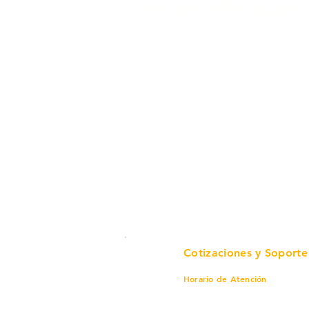
en un solo lugar.
Cotizaciones y Soporte
Horario de Atención
Lunes a viernes
8 am a 6 pm