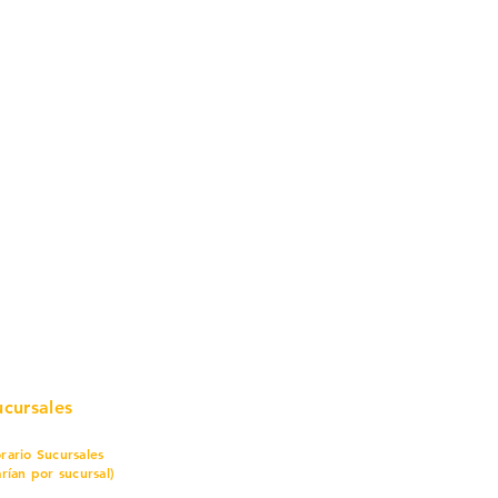
mo in
stalar
teriales para Construcción
pleo Proconsa
modela con crédito
omociones y descuentos
icaciones
turación
ductos de Ferretería
ucursales
rario Sucursales
arían por sucursal)