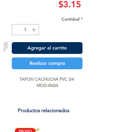
Precio
$3.15
Cantidad
*
a
F
ic
h
a
T
é
c
n
ic
Agregar al carrito
Realizar compra
TAPON CACHUCHA PVC 3/4 
MOD:45424
Productos relacionados
PROMO