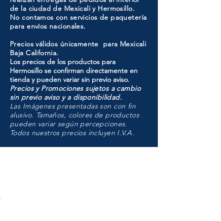
de la ciudad de Mexicali y Hermosillo.
No contamos con servicios de paquetería
para envíos nacionales.
Precios válidos únicamente para Mexicali
Baja California.
Los precios de los productos para
Hermosillo se confirman directamente en
tienda y pueden variar sin previo aviso.
Precios y Promociones sujetos a cambio
sin previo aviso y a disponibilidad.
Las Imágenes presentadas son con fin
alusivo. Tamaños, colores de productos
pueden variar según percepciones.
Todos nuestros precios incluyen I.V.A.
HMO
Unidad de atención a
Sucursales