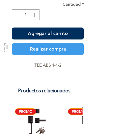
Cantidad
*
Agregar al carrito
a
F
ic
h
a
T
é
c
n
ic
Realizar compra
TEE ABS 1-1/2
Productos relacionados
PROMO
PROMO