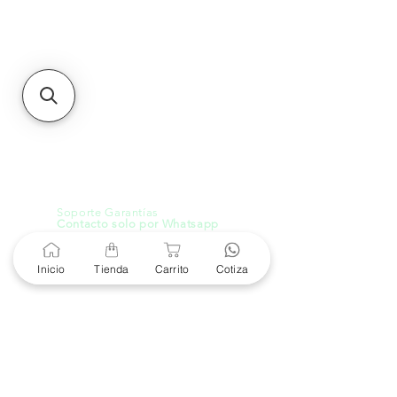
MXL
Calle del Hospital No.
299Centro Cívico y Comercial
21000, Mexicali, B.C.
HMO
Blvd. Progreso 185, Villa
del Cortes, 83105 Hermosillo,
Son.
contacto@e-proconsa.com
Servicio al Cliente
Mexicali Hermosillo
+52 686 904-4444
Soporte Garantías
Contacto solo por Whatsapp
+52 686 216 2330
Inicio
Tienda
Carrito
Cotiza
Cotizaciones y Soporte
Horario de Atención