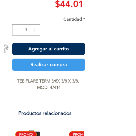
Precio
$44.01
Cantidad
*
a
F
ic
h
a
T
é
c
n
ic
Agregar al carrito
Realizar compra
TEE FLARE TERM 3/8X 3/8 X 3/8, 
MOD: 47414
Productos relacionados
PROMO
PROMO