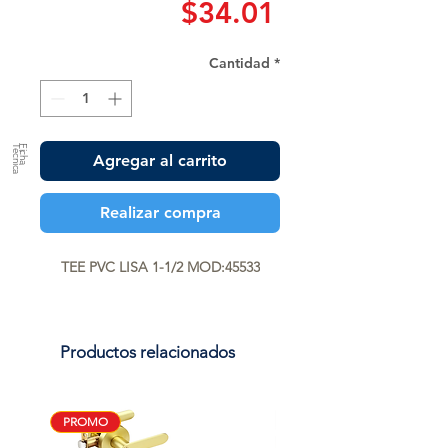
Precio
$34.01
Cantidad
*
a
F
ic
h
a
T
é
c
n
ic
Agregar al carrito
Realizar compra
TEE PVC LISA 1-1/2 MOD:45533
Productos relacionados
PROMO