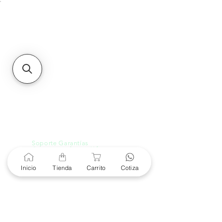
Unidad de atención a
Sucursales
MXL
Calle del Hospital No.
299Centro Cívico y Comercial
21000, Mexicali, B.C.
HMO
Blvd. Progreso 185, Villa
del Cortes, 83105 Hermosillo,
Son.
contacto@e-proconsa.com
Servicio al Cliente
Mexicali Hermosillo
+52 686 904-4444
Soporte Garantías
Contacto solo por Whatsapp
+52 686 216 2330
Inicio
Tienda
Carrito
Cotiza
Cotizaciones y Soporte