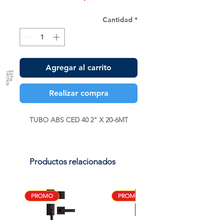
Cantidad
*
Agregar al carrito
a
F
ic
h
a
T
é
c
n
ic
Realizar compra
TUBO ABS CED 40 2" X 20-6MT
Productos relacionados
PROMO
PROMO