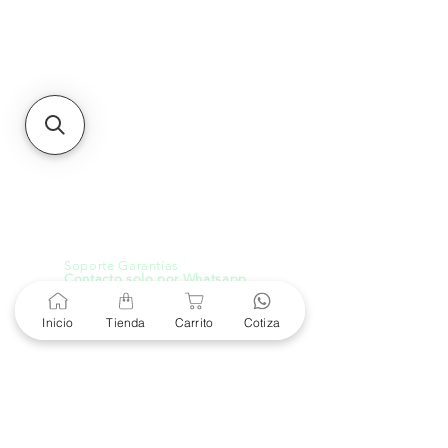
Unidad de atención a
Sucursales
MXL
Calle del Hospital No.
299Centro Cívico y Comercial
21000, Mexicali, B.C.
HMO
Blvd. Progreso 185, Villa
del Cortes, 83105 Hermosillo,
Son.
contacto@e-proconsa.com
Servicio al Cliente
Mexicali Hermosillo
+52 686 904-4444
Soporte Garantías
Contacto solo por Whatsapp
+52 686 216 2330
Inicio
Tienda
Carrito
Cotiza
Cotizaciones y Soporte