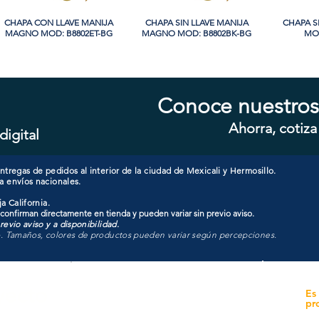
CHAPA CON LLAVE MANIJA
Vista rápida
CHAPA SIN LLAVE MANIJA
Vista rápida
CHAPA S
Vi
MAGNO MOD: B8802ET-BG
MAGNO MOD: B8802BK-BG
MOD
Conoce nuestros
Ahorra, cotiza
digital
CHAPA SIN LLAVE MANIJA
Vista rápida
CHAPA LUJO CILINDRO
Vista rápida
CHAPA 
Vi
MAGNO MOD: A8801BK-MB
SENCILLO MAGNO MOD:
SENCIL
9922A-SN
tregas de pedidos al interior de la ciudad de Mexicali y Hermosillo.
a envíos nacionales.
a California.
 confirman directamente en tienda y pueden variar sin previo aviso.
evio aviso y a disponibilidad.
o. Tamaños, colores de productos pueden variar según percepciones.
yecto
Unidad de atención a
Es
Sucursales
pr