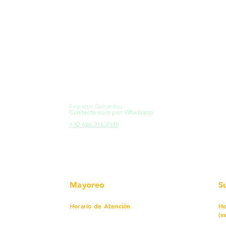
MXL
Calle del Hospital No.
Có
299Centro Cívico y Comercial
21000, Mexicali, B.C.
Ma
HMO
Blvd. Progreso 185, Villa del
Em
Cortes, 83105 Hermosillo, Son.
Re
contacto@e-proconsa.com
Pr
Servicio al Cliente
Mexicali Hermosillo
Ub
+52 686 904-4444
Fac
Soporte Garantías
HMO
Contacto solo por Whatsapp
Pro
+52 686 216 2330
Mayoreo
S
Horario de Atención
Ho
(v
Lunes a viernes
7 am a 5:30 pm