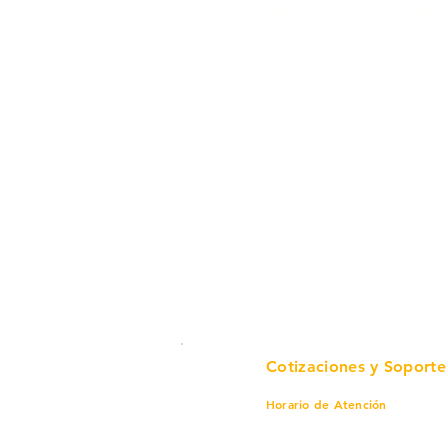
en un solo lugar.
Cotizaciones y Soporte
Horario de Atención
Lunes a viernes
8 am a 6 pm