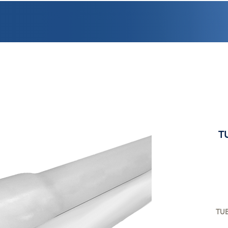
PROMOCIONES
FACTURACIÓN
UBICACIONES
EMPLEO
CRÉDI
T
TUB