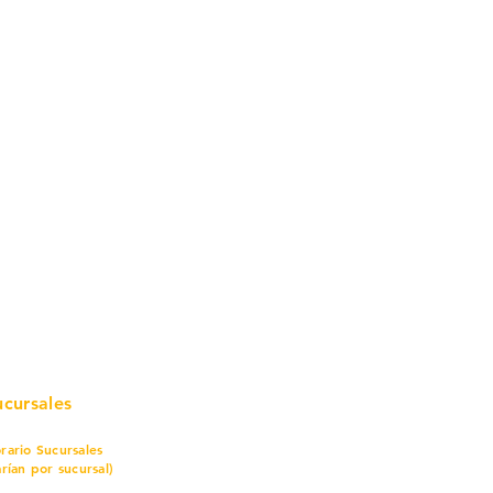
mo in
stalar
teriales para Construcción
pleo Proconsa
modela con crédito
omociones y descuentos
icaciones
turación
ductos de Ferretería
ucursales
rario Sucursales
arían por sucursal)