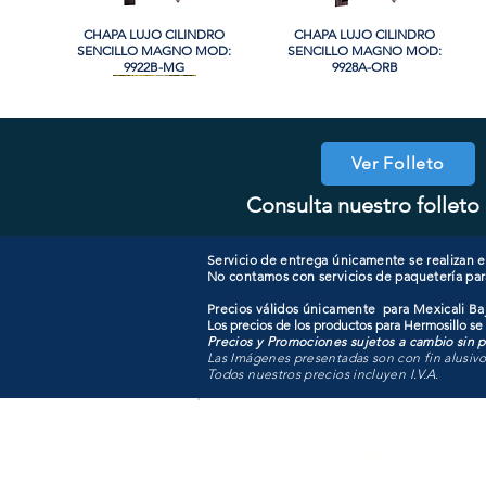
CHAPA LUJO CILINDRO
Vista rápida
CHAPA LUJO CILINDRO
Vista rápida
SENCILLO MAGNO MOD:
SENCILLO MAGNO MOD:
9922B-MG
9928A-ORB
Ver Folleto
Consulta nuestro folleto 
COOLER PORTATIL 40 LITROS
CHAPA CILINDRO DOBLE
Vista rápida
Vista rápida
CHAPA CON LLAVE MANIJA
CHAPA COMBO CILINDRO
Vista rápida
Vista rápida
MAGNO MOD: D102-SS
ATIK MOD: F3700
MAGNO MOD: A8801ET-SN
SENCILLO MAGNO MOD:
607ET+D101-SS
Servicio de entrega únicamente se realizan en
No contamos con servicios de paquetería par
Precios válidos únicamente para Mexicali Baj
Los precios de los productos para Hermosillo se
Precios y Promociones sujetos a cambio sin pr
Las Imágenes presentadas son con fin alusiv
Todos nuestros precios incluyen I.V.A.
Todo para tu pro