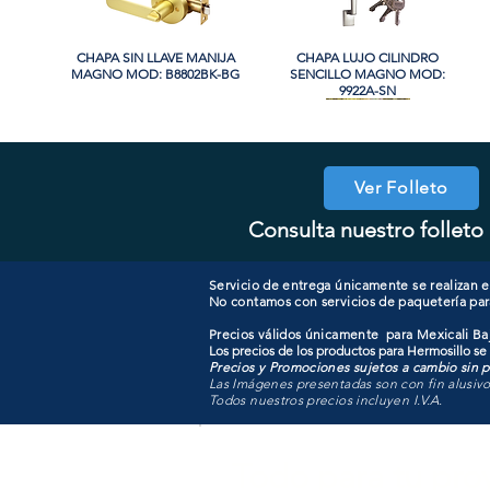
CHAPA SIN LLAVE MANIJA
Vista rápida
CHAPA LUJO CILINDRO
Vista rápida
MAGNO MOD: B8802BK-BG
SENCILLO MAGNO MOD:
9922A-SN
PROMO
PROMO
Ver Folleto
Consulta nuestro folleto 
CHAPA CON LLAVE MAGNO
CHAPA LUJO CILINDRO
Vista rápida
Vista rápida
COOLER PORTATIL 40 LITROS
CHAPA CON LLAVE MANIJA
Vista rápida
Vista rápida
SENCILLO MAGNO MOD:
MOD: 607ET-SS
MAGNO MOD: B8802ET-BG
ATIK MOD: F3700
9922B-MG
Servicio de entrega únicamente se realizan en
No contamos con servicios de paquetería par
Precios válidos únicamente para Mexicali Baj
Los precios de los productos para Hermosillo se
Precios y Promociones sujetos a cambio sin pr
Las Imágenes presentadas son con fin alusiv
Todos nuestros precios incluyen I.V.A.
Todo para tu pro