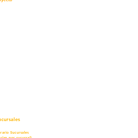
mo in
stalar
teriales para Construcción
pleo Proconsa
modela con crédito
omociones y descuentos
icaciones
turación
ductos de Ferretería
ucursales
rario Sucursales
arían por sucursal)