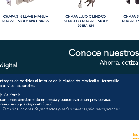
CHAPA SIN LLAVE MANIJA
Vista rápida
CHAPA LUJO CILINDRO
Vista rápida
CHAPA S
Vi
MAGNO MOD: A8801BK-SN
SENCILLO MAGNO MOD:
MAGNO M
9915A-SN
Conoce nuestros
Ahorra, cotiza
digital
CHAPA CON LLAVE MANIJA
Vista rápida
CHAPA CON LLAVE MANIJA
Vista rápida
CHAPA 
Vi
MAGNO MOD: A8801ET-SN
MAGNO MOD: A8801ET-MB
MAGNO
tregas de pedidos al interior de la ciudad de Mexicali y Hermosillo.
a envíos nacionales.
a California.
 confirman directamente en tienda y pueden variar sin previo aviso.
evio aviso y a disponibilidad.
o. Tamaños, colores de productos pueden variar según percepciones.
yecto
Unidad de atención a
Es
Sucursales
pr