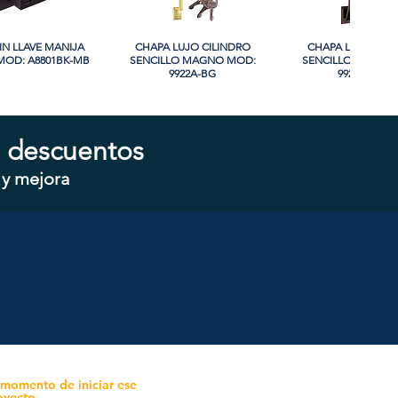
IN LLAVE MANIJA
sta rápida
CHAPA LUJO CILINDRO
Vista rápida
CHAPA LUJO CIL
Vista rápida
OD: A8801BK-MB
SENCILLO MAGNO MOD:
SENCILLO MAGNO
9922A-BG
9928A-ORB
 descuentos
 y mejora
CILINDRO DOBLE
sta rápida
CHAPA CILINDRO SENCILLO
Vista rápida
CHAPA SIN LLAVE
Vista rápida
 MOD: D102-SS
MAGNO MOD: D101-SS
MOD: 607BK-S
 momento de iniciar ese
oyecto