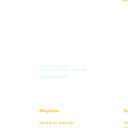
MXL
Calle del Hospital No.
Có
299Centro Cívico y Comercial
21000, Mexicali, B.C.
Ma
HMO
Blvd. Progreso 185, Villa del
Em
Cortes, 83105 Hermosillo, Son.
Re
contacto@e-proconsa.com
Pr
Servicio al Cliente
Mexicali Hermosillo
Ub
+52 686 904-4444
Fac
Soporte Garantías
HMO
Contacto solo por Whatsapp
Pro
+52 686 216 2330
Mayoreo
S
Horario de Atención
Ho
(v