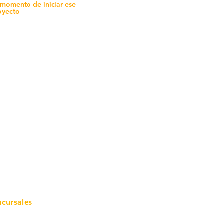
 momento de iniciar ese
oyecto
mo in
stalar
teriales para Construcción
pleo Proconsa
modela con crédito
omociones y descuentos
icaciones
turación
ductos de Ferretería
ucursales