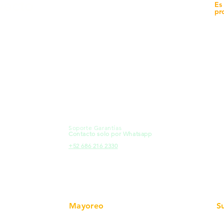
yecto
Unidad de atención a
Es
Sucursales
pr
MXL
Calle del Hospital No.
Có
299Centro Cívico y Comercial
21000, Mexicali, B.C.
Ma
HMO
Blvd. Progreso 185, Villa del
Em
Cortes, 83105 Hermosillo, Son.
Re
contacto@e-proconsa.com
Pr
Servicio al Cliente
Mexicali Hermosillo
Ub
+52 686 904-4444
Fac
Soporte Garantías
HMO
Contacto solo por Whatsapp
Pro
+52 686 216 2330
Mayoreo
S