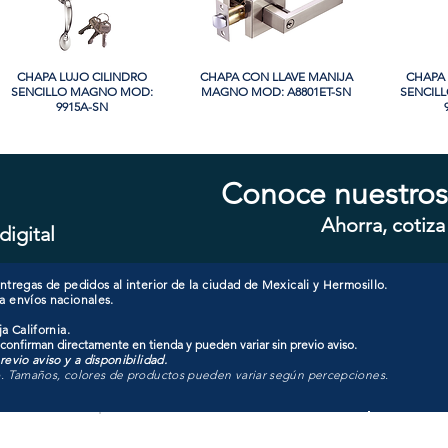
CHAPA LUJO CILINDRO
Vista rápida
CHAPA CON LLAVE MANIJA
Vista rápida
CHAPA 
Vi
SENCILLO MAGNO MOD:
MAGNO MOD: A8801ET-SN
SENCIL
9915A-SN
Conoce nuestros
Ahorra, cotiza
digital
CHAPA CON LLAVE MANIJA
Vista rápida
CHAPA SIN LLAVE MANIJA
Vista rápida
CHAPA C
Vi
MAGNO MOD: A8801ET-MB
MAGNO MOD: A8801BK-MB
MO
tregas de pedidos al interior de la ciudad de Mexicali y Hermosillo.
a envíos nacionales.
a California.
 confirman directamente en tienda y pueden variar sin previo aviso.
evio aviso y a disponibilidad.
o. Tamaños, colores de productos pueden variar según percepciones.