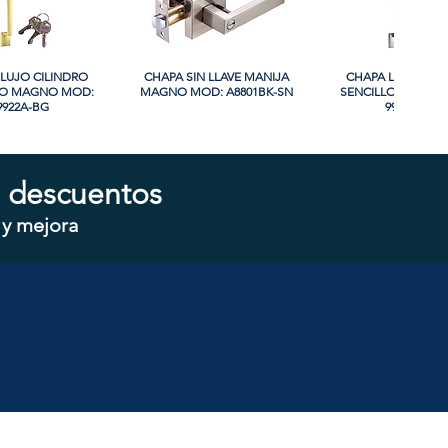
LUJO CILINDRO
sta rápida
CHAPA SIN LLAVE MANIJA
Vista rápida
CHAPA LUJO CIL
Vista rápida
LO MAGNO MOD:
MAGNO MOD: A8801BK-SN
SENCILLO MAGNO
9922A-BG
9922A-SN
PROMO
 descuentos
 y mejora
ON LLAVE MAGNO
sta rápida
CHAPA LUJO CILINDRO
Vista rápida
CHAPA SIN LLAVE
Vista rápida
D: 607ET-SS
SENCILLO MAGNO MOD:
MOD: 607BK-S
9928A-ORB