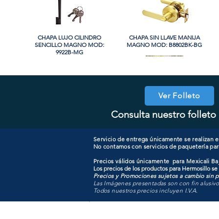
CHAPA LUJO CILINDRO
Vista rápida
CHAPA SIN LLAVE MANIJA
Vista rápida
SENCILLO MAGNO MOD:
MAGNO MOD: B8802BK-BG
9922B-MG
PROMO
Ver Folleto
Consulta nuestro folleto 
CHAPA CILINDRO SENCILLO
CHAPA CILINDRO DOBLE
Vista rápida
Vista rápida
COOLER PORTATIL 40 LITROS
CHAPA CON LLAVE MANIJA
Vista rápida
Vista rápida
MAGNO MOD: D102-SS
MAGNO MOD: D101-SS
MAGNO MOD: B8802ET-BG
ATIK MOD: F3700
Servicio de entrega únicamente se realizan en
No contamos con servicios de paquetería par
Precios válidos únicamente para Mexicali Baj
Los precios de los productos para Hermosillo se
Precios y Promociones sujetos a cambio sin pr
Las Imágenes presentadas son con fin alusiv
Todos nuestros precios incluyen I.V.A.