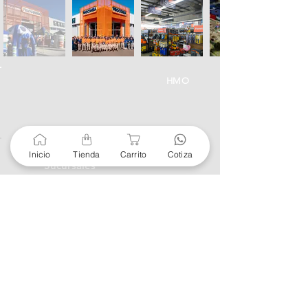
HMO
Unidad de atención a
Inicio
Tienda
Carrito
Cotiza
Sucursales
MXL
Calle del Hospital No.
299Centro Cívico y Comercial
21000, Mexicali, B.C.
HMO
Blvd. Progreso 185, Villa
del Cortes, 83105 Hermosillo,
Son.
contacto@e-proconsa.com
Servicio al Cliente
Mexicali Hermosillo