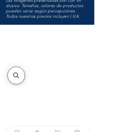
Las Imágenes presentadas son con fin
alusivo. Tamaños, colores de productos
pueden variar según percepciones.
Todos nuestros precios incluyen I.V.A.
HMO
Unidad de atención a
Sucursales
MXL
Calle del Hospital No.
299Centro Cívico y Comercial
21000, Mexicali, B.C.
HMO
Blvd. Progreso 185, Villa
del Cortes, 83105 Hermosillo,
Son.
contacto@e-proconsa.com
Servicio al Cliente
Mexicali Hermosillo
+52 686 904-4444