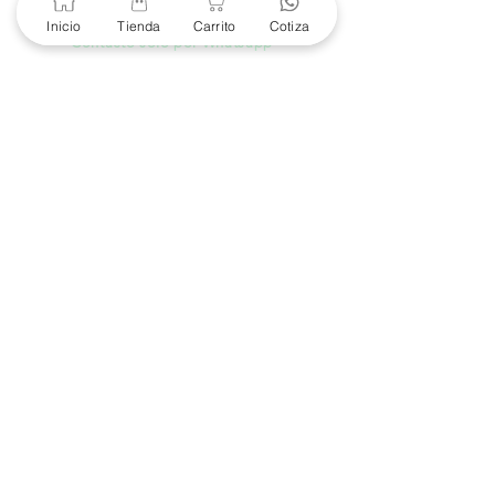
Inicio
Tienda
Carrito
Cotiza
Soporte Garantías
Contacto solo por Whatsapp
+52 686 216 2330
Cotizaciones y Soporte
Horario de Atención
8 am a 6 pm
Lunes a viernes
8 am a 4 pm
Sábado
8 am a 4 pm
Domingo
Contacto
(686) 904-4444
marketing@e-proconsa.com
Mayoreo