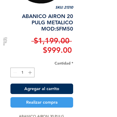
SKU: 21310
ABANICO AIRON 20
PULG METALICO
MOD:SFM50
Precio
 $1,199.00 
a
F
ic
h
a
T
é
c
n
ic
Precio
$999.00
de
Cantidad
*
oferta
Agregar al carrito
Realizar compra
ABANICO AIRON 20 PULG 