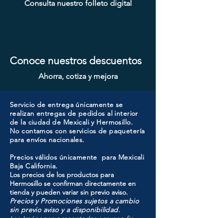
SENCILLO MAGNO MOD: 9915A-
SENCILLO MAGNO MOD: 9928A-
SENCILLO MAGNO MOD: 9922B-
Consulta nuestro folleto digital
MAGNO MOD: A8801BK-MB
MAGNO MOD: B8802BK-BG
MAGNO MOD: D102-SS
MOD: 607ET-SS
SENCILLO MAGNO MOD: 9922A-
SENCILLO MAGNO MOD: 9922A-
MAGNO MOD: A8801BK-SN
MAGNO MOD: B8802ET-BG
SENCILLO MAGNO MOD:
MAGNO MOD: D101-SS
ATIK MOD: F3700
ORB
MG
SN
607ET+D101-SS
SN
BG
Conoce nuestros descuentos
Ahorra, cotiza y mejora
Servicio de entrega únicamente se
realizan entregas de pedidos al interior
de la ciudad de Mexicali y Hermosillo.
No contamos con servicios de paquetería
para envíos nacionales.
Precios válidos únicamente para Mexicali
Baja California.
Los precios de los productos para
Hermosillo se confirman directamente en
tienda y pueden variar sin previo aviso.
Precios y Promociones sujetos a cambio
sin previo aviso y a disponibilidad.