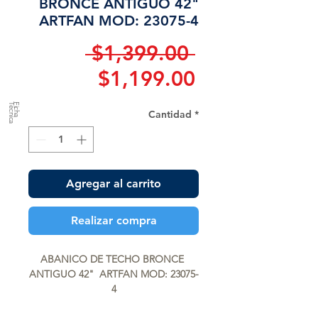
BRONCE ANTIGUO 42"
ARTFAN MOD: 23075-4
Precio
 $1,399.00 
Precio
$1,199.00
de
a
F
ic
h
a
T
é
c
n
ic
Cantidad
*
oferta
Agregar al carrito
Realizar compra
ABANICO DE TECHO BRONCE 
ANTIGUO 42"  ARTFAN MOD: 23075-
4