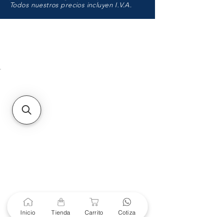
Todos nuestros precios incluyen I.V.A.
HMO
Unidad de atención a
Sucursales
MXL
Calle del Hospital No.
299Centro Cívico y Comercial
21000, Mexicali, B.C.
HMO
Blvd. Progreso 185, Villa
del Cortes, 83105 Hermosillo,
Son.
contacto@e-proconsa.com
Servicio al Cliente
Mexicali Hermosillo
+52 686 904-4444
Soporte Garantías
Inicio
Tienda
Carrito
Cotiza
Contacto solo por Whatsapp