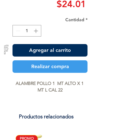
Precio
$24.01
Cantidad
*
a
F
ic
h
a
T
é
c
n
ic
Agregar al carrito
Realizar compra
ALAMBRE POLLO 1  MT ALTO X 1 
MT L CAL 22
Productos relacionados
PROMO