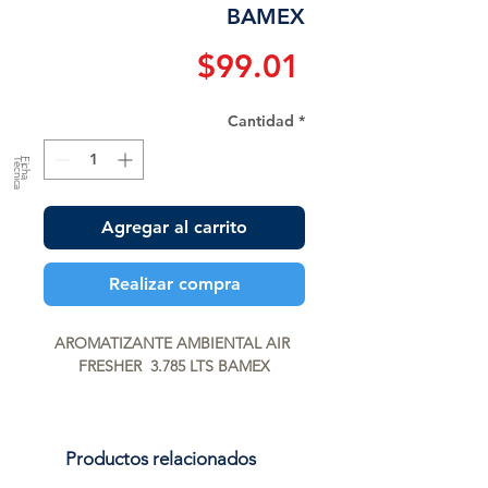
BAMEX
Precio
$99.01
Cantidad
*
a
F
ic
h
a
T
é
c
n
ic
Agregar al carrito
Realizar compra
AROMATIZANTE AMBIENTAL AIR 
FRESHER  3.785 LTS BAMEX
Productos relacionados