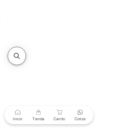
Unidad de atención a
Sucursales
MXL
Calle del Hospital No.
299Centro Cívico y Comercial
21000, Mexicali, B.C.
HMO
Blvd. Progreso 185, Villa
del Cortes, 83105 Hermosillo,
Son.
contacto@e-proconsa.com
Servicio al Cliente
Mexicali Hermosillo
+52 686 904-4444
Soporte Garantías
Contacto solo por Whatsapp
Inicio
Tienda
Carrito
Cotiza
+52 686 216 2330