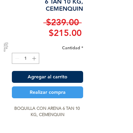
6 TAN 10 KG,
CEMENQUIN
Precio
 $239.00 
Precio
$215.00
de
a
F
ic
h
a
T
é
c
n
ic
Cantidad
*
oferta
Agregar al carrito
Realizar compra
BOQUILLA CON ARENA 6 TAN 10 
KG, CEMENQUIN