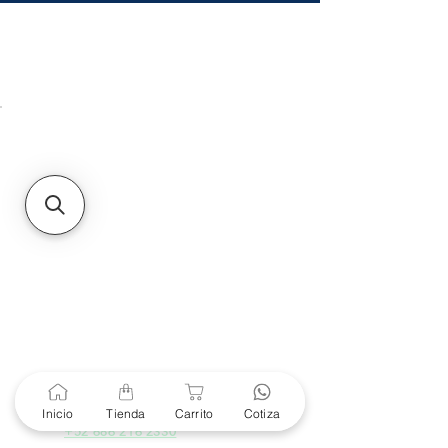
HMO
Unidad de atención a
Sucursales
MXL
Calle del Hospital No.
299Centro Cívico y Comercial
21000, Mexicali, B.C.
HMO
Blvd. Progreso 185, Villa
del Cortes, 83105 Hermosillo,
Son.
contacto@e-proconsa.com
Servicio al Cliente
Mexicali Hermosillo
+52 686 904-4444
Soporte Garantías
Contacto solo por Whatsapp
Inicio
Tienda
Carrito
Cotiza
+52 686 216 2330