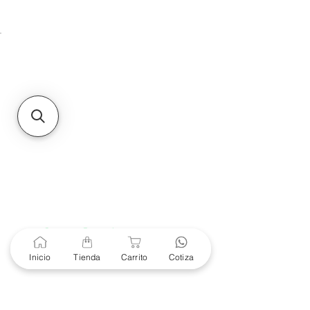
Unidad de atención a
Sucursales
MXL
Calle del Hospital No.
299Centro Cívico y Comercial
21000, Mexicali, B.C.
HMO
Blvd. Progreso 185, Villa
del Cortes, 83105 Hermosillo,
Son.
contacto@e-proconsa.com
Servicio al Cliente
Mexicali Hermosillo
+52 686 904-4444
Soporte Garantías
Contacto solo por Whatsapp
Inicio
Tienda
Carrito
Cotiza
+52 686 216 2330