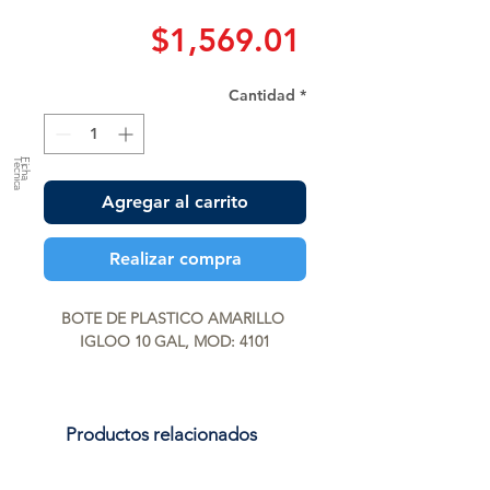
Precio
$1,569.01
Cantidad
*
a
F
ic
h
a
T
é
c
n
ic
Agregar al carrito
Realizar compra
BOTE DE PLASTICO AMARILLO 
IGLOO 10 GAL, MOD: 4101
Productos relacionados