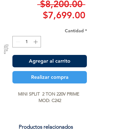
Precio
 $8,200.00 
Precio
$7,699.00
de
Cantidad
*
oferta
a
F
ic
h
a
T
é
c
n
ic
Agregar al carrito
Realizar compra
MINI SPLIT  2 TON 220V PRIME  
MOD: C242
Productos relacionados