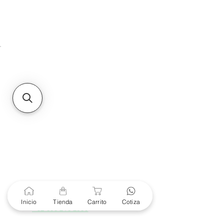
HMO
Unidad de atención a
Sucursales
MXL
Calle del Hospital No.
299Centro Cívico y Comercial
21000, Mexicali, B.C.
HMO
Blvd. Progreso 185, Villa
del Cortes, 83105 Hermosillo,
Son.
contacto@e-proconsa.com
Servicio al Cliente
Mexicali Hermosillo
+52 686 904-4444
Soporte Garantías
Contacto solo por Whatsapp
Inicio
Tienda
Carrito
Cotiza
+52 686 216 2330