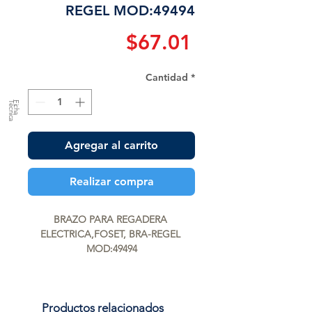
REGEL MOD:49494
Precio
$67.01
Cantidad
*
a
F
ic
h
a
T
é
c
n
ic
Agregar al carrito
Realizar compra
BRAZO PARA REGADERA 
ELECTRICA,FOSET, BRA-REGEL 
MOD:49494
Productos relacionados