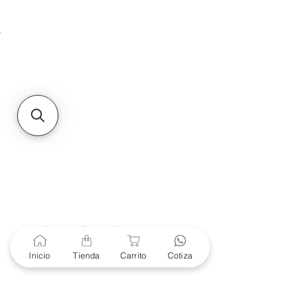
Unidad de atención a
Sucursales
MXL
Calle del Hospital No.
299Centro Cívico y Comercial
21000, Mexicali, B.C.
HMO
Blvd. Progreso 185, Villa
del Cortes, 83105 Hermosillo,
Son.
contacto@e-proconsa.com
Servicio al Cliente
Mexicali Hermosillo
+52 686 904-4444
Soporte Garantías
Contacto solo por Whatsapp
Inicio
Tienda
Carrito
Cotiza
+52 686 216 2330