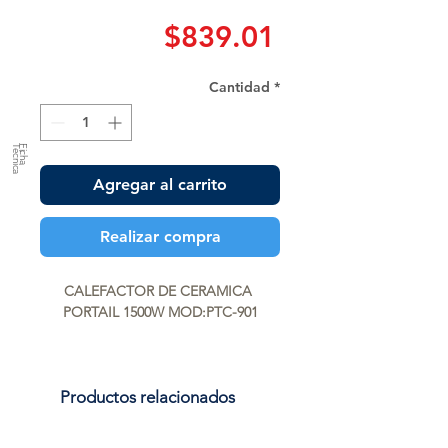
Precio
$839.01
Cantidad
*
a
F
ic
h
a
T
é
c
n
ic
Agregar al carrito
Realizar compra
CALEFACTOR DE CERAMICA 
PORTAIL 1500W MOD:PTC-901
Productos relacionados