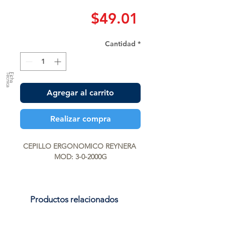
Precio
$49.01
Cantidad
*
a
F
ic
h
a
T
é
c
n
ic
Agregar al carrito
Realizar compra
CEPILLO ERGONOMICO REYNERA 
MOD: 3-0-2000G
Productos relacionados