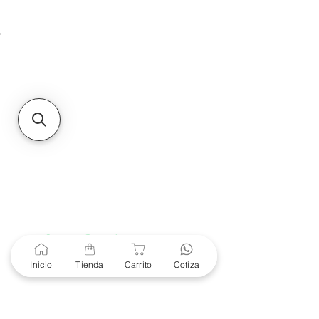
Unidad de atención a
Sucursales
MXL
Calle del Hospital No.
299Centro Cívico y Comercial
21000, Mexicali, B.C.
HMO
Blvd. Progreso 185, Villa
del Cortes, 83105 Hermosillo,
Son.
contacto@e-proconsa.com
Servicio al Cliente
Mexicali Hermosillo
+52 686 904-4444
Soporte Garantías
Contacto solo por Whatsapp
Inicio
Tienda
Carrito
Cotiza
+52 686 216 2330