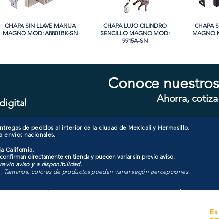
CHAPA SIN LLAVE MANIJA
Vista rápida
CHAPA LUJO CILINDRO
Vista rápida
CHAPA S
Vi
MAGNO MOD: A8801BK-SN
SENCILLO MAGNO MOD:
MAGNO M
9915A-SN
Conoce nuestros
Ahorra, cotiza
digital
CHAPA CON LLAVE MANIJA
Vista rápida
CHAPA CON LLAVE MANIJA
Vista rápida
CHAPA 
Vi
MAGNO MOD: A8801ET-SN
MAGNO MOD: A8801ET-MB
MAGNO
tregas de pedidos al interior de la ciudad de Mexicali y Hermosillo.
a envíos nacionales.
a California.
 confirman directamente en tienda y pueden variar sin previo aviso.
evio aviso y a disponibilidad.
o. Tamaños, colores de productos pueden variar según percepciones.
yecto
Unidad de atención a
Es
Sucursales
pr