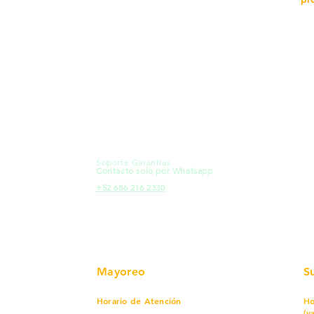
MXL
Calle del Hospital No.
Có
299Centro Cívico y Comercial
21000, Mexicali, B.C.
Ma
HMO
Blvd. Progreso 185, Villa del
Em
Cortes, 83105 Hermosillo, Son.
Re
contacto@e-proconsa.com
Pr
Servicio al Cliente
Mexicali Hermosillo
Ub
+52 686 904-4444
Fac
Soporte Garantías
HMO
Contacto solo por Whatsapp
Pro
+52 686 216 2330
Mayoreo
S
Horario de Atención
Ho
(v