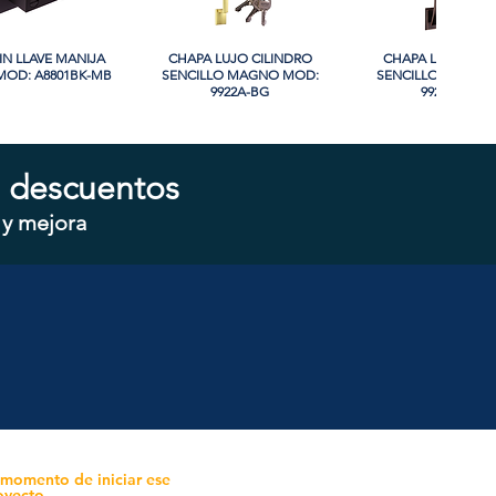
IN LLAVE MANIJA
sta rápida
CHAPA LUJO CILINDRO
Vista rápida
CHAPA LUJO CIL
Vista rápida
OD: A8801BK-MB
SENCILLO MAGNO MOD:
SENCILLO MAGNO
9922A-BG
9928A-ORB
 descuentos
 y mejora
CILINDRO DOBLE
sta rápida
CHAPA CILINDRO SENCILLO
Vista rápida
CHAPA SIN LLAVE
Vista rápida
 MOD: D102-SS
MAGNO MOD: D101-SS
MOD: 607BK-S
 momento de iniciar ese
oyecto