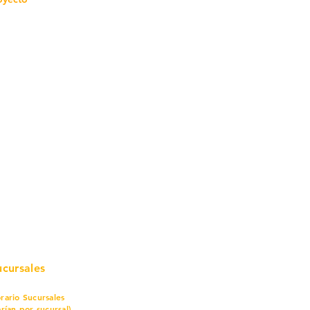
mo in
stalar
teriales para Construcción
pleo Proconsa
modela con crédito
omociones y descuentos
icaciones
turación
ductos de Ferretería
ucursales
rario Sucursales
arían por sucursal)