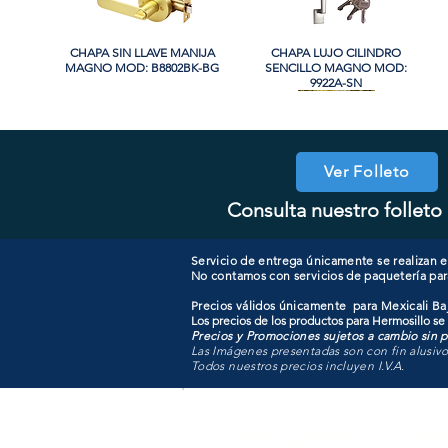
CHAPA SIN LLAVE MANIJA
Vista rápida
CHAPA LUJO CILINDRO
Vista rápida
MAGNO MOD: B8802BK-BG
SENCILLO MAGNO MOD:
9922A-SN
PROMO
PROMO
Ver Folleto
Consulta nuestro folleto 
CHAPA CON LLAVE MAGNO
CHAPA LUJO CILINDRO
Vista rápida
Vista rápida
COOLER PORTATIL 40 LITROS
CHAPA CON LLAVE MANIJA
Vista rápida
Vista rápida
SENCILLO MAGNO MOD:
MOD: 607ET-SS
MAGNO MOD: B8802ET-BG
ATIK MOD: F3700
9922B-MG
Servicio de entrega únicamente se realizan en
No contamos con servicios de paquetería par
Precios válidos únicamente para Mexicali Baj
Los precios de los productos para Hermosillo se
Precios y Promociones sujetos a cambio sin pr
Las Imágenes presentadas son con fin alusiv
Todos nuestros precios incluyen I.V.A.
Todo para tu pro