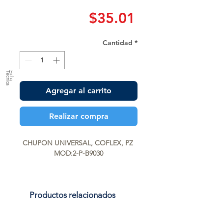
Precio
$35.01
Cantidad
*
a
F
ic
h
a
T
é
c
n
ic
Agregar al carrito
Realizar compra
CHUPON UNIVERSAL, COFLEX, PZ 
MOD:2-P-B9030
Productos relacionados