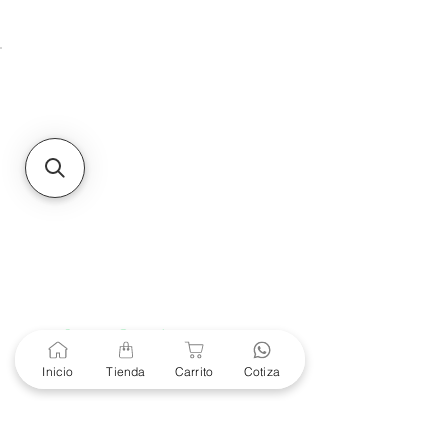
Unidad de atención a
Sucursales
MXL
Calle del Hospital No.
299Centro Cívico y Comercial
21000, Mexicali, B.C.
HMO
Blvd. Progreso 185, Villa
del Cortes, 83105 Hermosillo,
Son.
contacto@e-proconsa.com
Servicio al Cliente
Mexicali Hermosillo
+52 686 904-4444
Soporte Garantías
Contacto solo por Whatsapp
Inicio
Tienda
Carrito
Cotiza
+52 686 216 2330