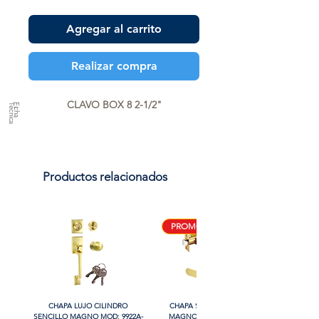
Agregar al carrito
Realizar compra
CLAVO BOX 8 2-1/2"
a
F
ic
h
a
T
é
c
n
ic
Productos relacionados
PROMO
CHAPA LUJO CILINDRO
CHAPA SIN LLAVE MANIJA
SENCILLO MAGNO MOD: 9922A-
MAGNO MOD: B8802BK-BG