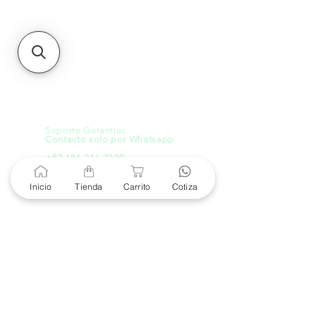
21000, Mexicali, B.C.
HMO
Blvd. Progreso 185, Villa
del Cortes, 83105 Hermosillo,
Son.
contacto@e-proconsa.com
Servicio al Cliente
Mexicali Hermosillo
+52 686 904-4444
Soporte Garantías
Contacto solo por Whatsapp
+52 686 216 2330
Inicio
Tienda
Carrito
Cotiza
Cotizaciones y Soporte
Horario de Atención
8 am a 6 pm
Lunes a viernes
8 am a 4 pm
Sábado
8 am a 4 pm
Domingo