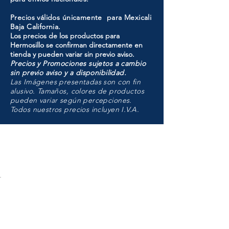
Precios válidos únicamente para Mexicali
Baja California.
Los precios de los productos para
Hermosillo se confirman directamente en
tienda y pueden variar sin previo aviso.
Precios y Promociones sujetos a cambio
sin previo aviso y a disponibilidad.
Las Imágenes presentadas son con fin
alusivo. Tamaños, colores de productos
pueden variar según percepciones.
Todos nuestros precios incluyen I.V.A.
HMO
Unidad de atención a
Sucursales
MXL
Calle del Hospital No.
299Centro Cívico y Comercial