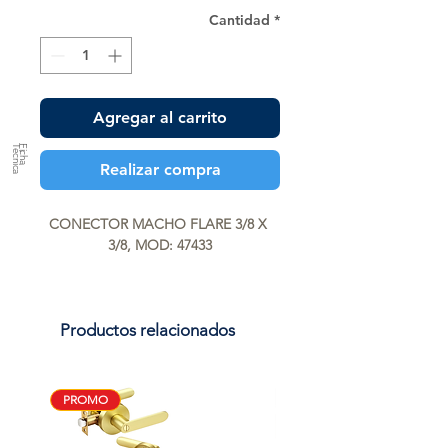
Cantidad
*
Agregar al carrito
a
F
ic
h
a
T
é
c
n
ic
Realizar compra
CONECTOR MACHO FLARE 3/8 X 
3/8, MOD: 47433
Productos relacionados
PROMO