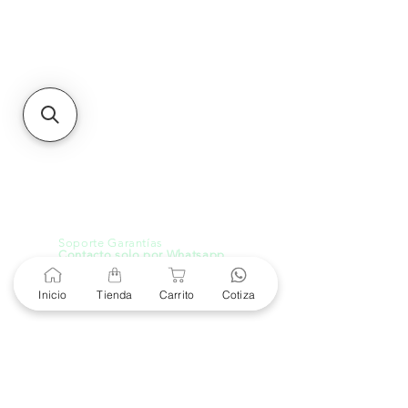
Unidad de atención a
Sucursales
MXL
Calle del Hospital No.
299Centro Cívico y Comercial
21000, Mexicali, B.C.
HMO
Blvd. Progreso 185, Villa
del Cortes, 83105 Hermosillo,
Son.
contacto@e-proconsa.com
Servicio al Cliente
Mexicali Hermosillo
+52 686 904-4444
Soporte Garantías
Contacto solo por Whatsapp
+52 686 216 2330
Inicio
Tienda
Carrito
Cotiza
Cotizaciones y Soporte