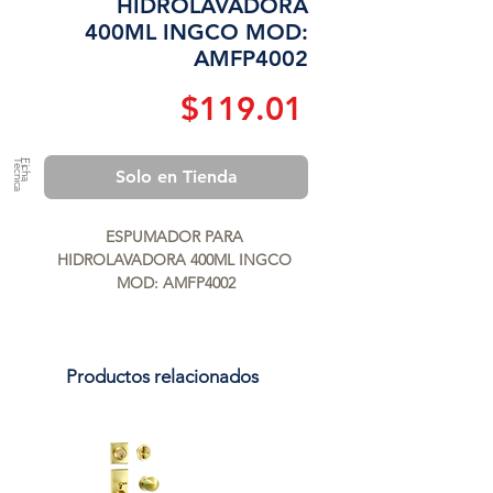
HIDROLAVADORA
400ML INGCO MOD:
AMFP4002
Precio
$119.01
a
F
ic
h
a
T
é
c
n
ic
Solo en Tienda
ESPUMADOR PARA 
HIDROLAVADORA 400ML INGCO 
MOD: AMFP4002
Productos relacionados