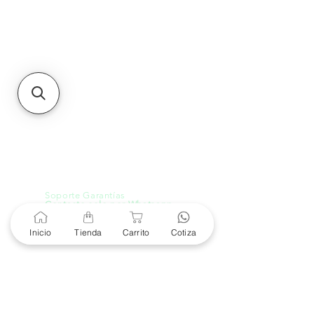
Unidad de atención a
Sucursales
MXL
Calle del Hospital No.
299Centro Cívico y Comercial
21000, Mexicali, B.C.
HMO
Blvd. Progreso 185, Villa
del Cortes, 83105 Hermosillo,
Son.
contacto@e-proconsa.com
Servicio al Cliente
Mexicali Hermosillo
+52 686 904-4444
Soporte Garantías
Contacto solo por Whatsapp
+52 686 216 2330
Inicio
Tienda
Carrito
Cotiza
Cotizaciones y Soporte