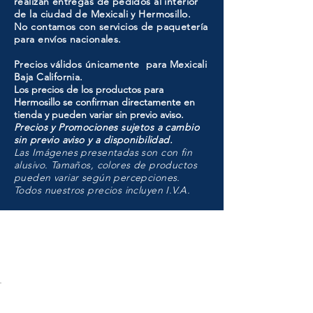
realizan entregas de pedidos al interior
de la ciudad de Mexicali y Hermosillo.
No contamos con servicios de paquetería
para envíos nacionales.
Precios válidos únicamente para Mexicali
Baja California.
Los precios de los productos para
Hermosillo se confirman directamente en
tienda y pueden variar sin previo aviso.
Precios y Promociones sujetos a cambio
sin previo aviso y a disponibilidad.
Las Imágenes presentadas son con fin
alusivo. Tamaños, colores de productos
pueden variar según percepciones.
Todos nuestros precios incluyen I.V.A.
HMO
Unidad de atención a
Sucursales