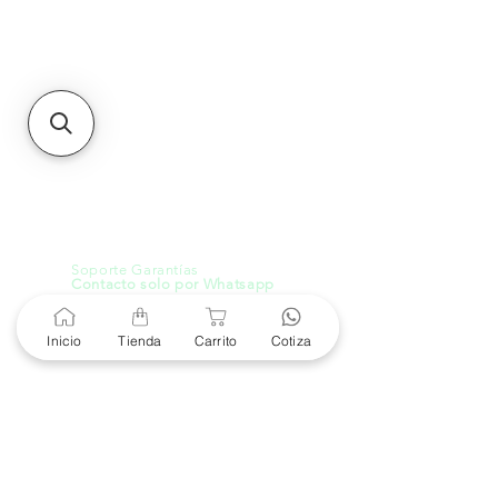
MXL
Calle del Hospital No.
299Centro Cívico y Comercial
21000, Mexicali, B.C.
HMO
Blvd. Progreso 185, Villa
del Cortes, 83105 Hermosillo,
Son.
contacto@e-proconsa.com
Servicio al Cliente
Mexicali Hermosillo
+52 686 904-4444
Soporte Garantías
Contacto solo por Whatsapp
+52 686 216 2330
Inicio
Tienda
Carrito
Cotiza
Cotizaciones y Soporte
Horario de Atención