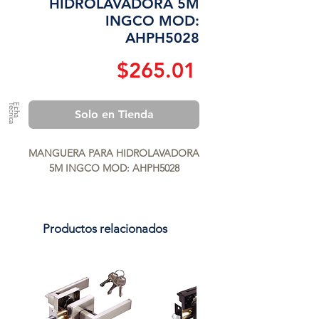
HIDROLAVADORA 5M
INGCO MOD:
AHPH5028
Precio
$265.01
a
F
ic
h
a
T
é
c
n
ic
Solo en Tienda
MANGUERA PARA HIDROLAVADORA 
5M INGCO MOD: AHPH5028
Productos relacionados