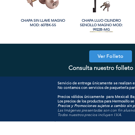
CHAPA SIN LLAVE MAGNO
Vista rápida
CHAPA LUJO CILINDRO
Vista rápida
MOD: 607BK-SS
SENCILLO MAGNO MOD:
9922B-MG
Ver Folleto
Consulta nuestro folleto 
CHAPA CON LLAVE MANIJA
CHAPA SIN LLAVE MANIJA
Vista rápida
Vista rápida
COOLER PORTATIL 40 LITROS
CHAPA LUJO CILINDRO
Vista rápida
Vista rápida
MAGNO MOD: A8801BK-MB
MAGNO MOD: A8801ET-SN
SENCILLO MAGNO MOD:
ATIK MOD: F3700
9922A-BG
Servicio de entrega únicamente se realizan en
No contamos con servicios de paquetería par
Precios válidos únicamente para Mexicali Baj
Los precios de los productos para Hermosillo se
Precios y Promociones sujetos a cambio sin pr
Las Imágenes presentadas son con fin alusiv
Todos nuestros precios incluyen I.V.A.