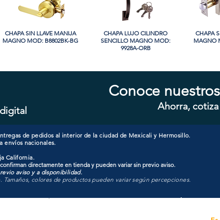
CHAPA SIN LLAVE MANIJA
Vista rápida
CHAPA LUJO CILINDRO
Vista rápida
CHAPA S
Vi
MAGNO MOD: B8802BK-BG
SENCILLO MAGNO MOD:
MAGNO M
9928A-ORB
Conoce nuestros
Ahorra, cotiza
digital
CHAPA COMBO CILINDRO
Vista rápida
CHAPA CILINDRO DOBLE
Vista rápida
CHAPA CI
Vi
SENCILLO MAGNO MOD:
MAGNO MOD: D102-SS
MAGNO
607ET+D101-SS
tregas de pedidos al interior de la ciudad de Mexicali y Hermosillo.
a envíos nacionales.
a California.
 confirman directamente en tienda y pueden variar sin previo aviso.
evio aviso y a disponibilidad.
o. Tamaños, colores de productos pueden variar según percepciones.
Unidad de atención a
Es