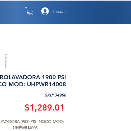
Iniciar sesión
TO
NOSOTROS
Ficha Técnica
ROLAVADORA 1900 PSI
CO MOD: UHPWR14008
SKU: 34968
Precio
$1,289.01
AVADORA 1900 PSI INGCO MOD: 
UHPWR14008