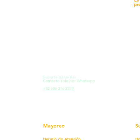
yecto
Sucursales
pr
MXL
Calle del Hospital No.
Có
299Centro Cívico y Comercial
21000, Mexicali, B.C.
Ma
HMO
Blvd. Progreso 185, Villa del
Em
Cortes, 83105 Hermosillo, Son.
Re
contacto@e-proconsa.com
Pr
Servicio al Cliente
Mexicali Hermosillo
Ub
+52 686 904-4444
Fac
Soporte Garantías
HMO
Contacto solo por Whatsapp
Pro
+52 686 216 2330
Mayoreo
S
Horario de Atención
Ho