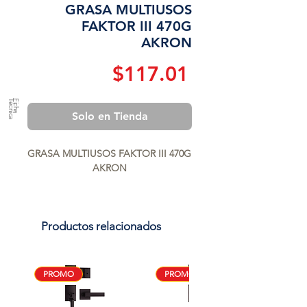
GRASA MULTIUSOS
FAKTOR III 470G
AKRON
Precio
$117.01
a
F
ic
h
a
T
é
c
n
ic
Solo en Tienda
GRASA MULTIUSOS FAKTOR III 470G 
AKRON
Productos relacionados
PROMO
PROMO