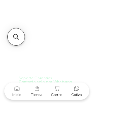
Unidad de atención a
Sucursales
MXL
Calle del Hospital No.
299Centro Cívico y Comercial
21000, Mexicali, B.C.
HMO
Blvd. Progreso 185, Villa
del Cortes, 83105 Hermosillo,
Son.
contacto@e-proconsa.com
Servicio al Cliente
Mexicali Hermosillo
+52 686 904-4444
Soporte Garantías
Contacto solo por Whatsapp
+52 686 216 2330
Inicio
Tienda
Carrito
Cotiza
Cotizaciones y Soporte