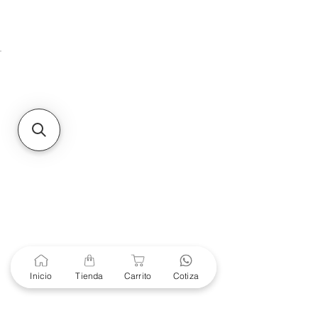
Unidad de atención a
Sucursales
MXL
Calle del Hospital No.
299Centro Cívico y Comercial
21000, Mexicali, B.C.
HMO
Blvd. Progreso 185, Villa
del Cortes, 83105 Hermosillo,
Son.
contacto@e-proconsa.com
Servicio al Cliente
Mexicali Hermosillo
+52 686 904-4444
Soporte Garantías
Contacto solo por Whatsapp
Inicio
Tienda
Carrito
Cotiza
+52 686 216 2330