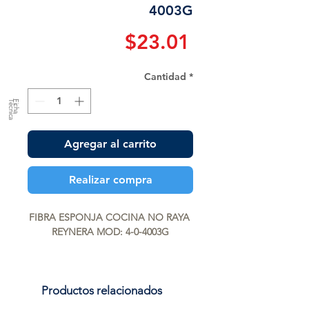
4003G
Precio
$23.01
Cantidad
*
a
F
ic
h
a
T
é
c
n
ic
Agregar al carrito
Realizar compra
FIBRA ESPONJA COCINA NO RAYA 
REYNERA MOD: 4-0-4003G
Productos relacionados