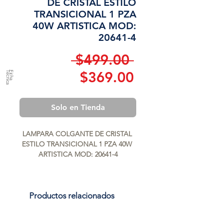
DE CRISTAL ESTILO
TRANSICIONAL 1 PZA
40W ARTISTICA MOD:
20641-4
Precio
 $499.00 
Precio
$369.00
a
F
ic
h
a
T
é
c
n
ic
de
Solo en Tienda
oferta
LAMPARA COLGANTE DE CRISTAL 
ESTILO TRANSICIONAL 1 PZA 40W 
ARTISTICA MOD: 20641-4
Productos relacionados