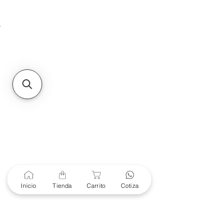
Unidad de atención a
Sucursales
MXL
Calle del Hospital No.
299Centro Cívico y Comercial
21000, Mexicali, B.C.
HMO
Blvd. Progreso 185, Villa
del Cortes, 83105 Hermosillo,
Son.
contacto@e-proconsa.com
Servicio al Cliente
Mexicali Hermosillo
+52 686 904-4444
Soporte Garantías
Contacto solo por Whatsapp
Inicio
Tienda
Carrito
Cotiza
+52 686 216 2330