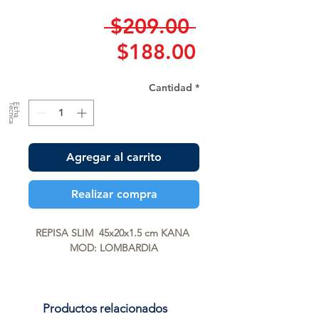
Precio
 $209.00 
Precio
$188.00
de
Cantidad
*
oferta
a
F
ic
h
a
T
é
c
n
ic
Agregar al carrito
Realizar compra
REPISA SLIM  45x20x1.5 cm KANA 
MOD: LOMBARDIA
Productos relacionados