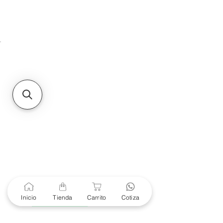
HMO
Unidad de atención a
Sucursales
MXL
Calle del Hospital No.
299Centro Cívico y Comercial
21000, Mexicali, B.C.
HMO
Blvd. Progreso 185, Villa
del Cortes, 83105 Hermosillo,
Son.
contacto@e-proconsa.com
Servicio al Cliente
Mexicali Hermosillo
+52 686 904-4444
Soporte Garantías
Contacto solo por Whatsapp
Inicio
Tienda
Carrito
Cotiza
+52 686 216 2330