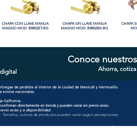
CHAPA CON LLAVE MANIJA
Vista rápida
CHAPA SIN LLAVE MANIJA
Vista rápida
CHAPA S
Vi
MAGNO MOD: B8802ET-BG
MAGNO MOD: B8802BK-BG
MOD
Conoce nuestros
Ahorra, cotiza
digital
CHAPA SIN LLAVE MANIJA
Vista rápida
CHAPA LUJO CILINDRO
Vista rápida
CHAPA 
Vi
MAGNO MOD: A8801BK-MB
SENCILLO MAGNO MOD:
SENCIL
9922A-SN
tregas de pedidos al interior de la ciudad de Mexicali y Hermosillo.
a envíos nacionales.
a California.
 confirman directamente en tienda y pueden variar sin previo aviso.
evio aviso y a disponibilidad.
o. Tamaños, colores de productos pueden variar según percepciones.