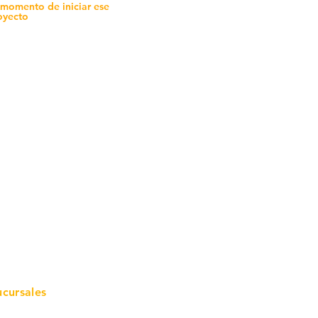
 momento de iniciar ese
oyecto
mo in
stalar
teriales para Construcción
pleo Proconsa
modela con crédito
omociones y descuentos
icaciones
turación
ductos de Ferretería
ucursales