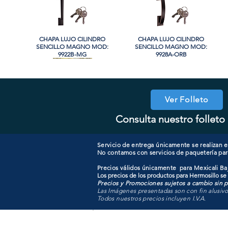
CHAPA LUJO CILINDRO
Vista rápida
CHAPA LUJO CILINDRO
Vista rápida
SENCILLO MAGNO MOD:
SENCILLO MAGNO MOD:
9922B-MG
9928A-ORB
Ver Folleto
Consulta nuestro folleto 
COOLER PORTATIL 40 LITROS
CHAPA CILINDRO DOBLE
Vista rápida
Vista rápida
CHAPA CON LLAVE MANIJA
CHAPA COMBO CILINDRO
Vista rápida
Vista rápida
MAGNO MOD: D102-SS
ATIK MOD: F3700
MAGNO MOD: A8801ET-SN
SENCILLO MAGNO MOD:
607ET+D101-SS
Servicio de entrega únicamente se realizan en
No contamos con servicios de paquetería par
Precios válidos únicamente para Mexicali Baj
Los precios de los productos para Hermosillo se
Precios y Promociones sujetos a cambio sin pr
Las Imágenes presentadas son con fin alusiv
Todos nuestros precios incluyen I.V.A.