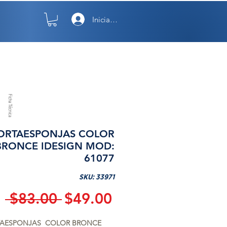
Iniciar sesión
TO
NOSOTROS
Ficha Técnica
ORTAESPONJAS COLOR
BRONCE IDESIGN MOD:
61077
SKU: 33971
Precio
Precio
 $83.00 
$49.00
de
AESPONJAS  COLOR BRONCE  