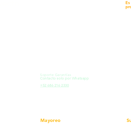
yecto
Unidad de atención a
Es
Sucursales
pr
MXL
Calle del Hospital No.
Có
299Centro Cívico y Comercial
21000, Mexicali, B.C.
Ma
HMO
Blvd. Progreso 185, Villa del
Em
Cortes, 83105 Hermosillo, Son.
Re
contacto@e-proconsa.com
Pr
Servicio al Cliente
Mexicali Hermosillo
Ub
+52 686 904-4444
Fac
Soporte Garantías
HMO
Contacto solo por Whatsapp
Pro
+52 686 216 2330
Mayoreo
S