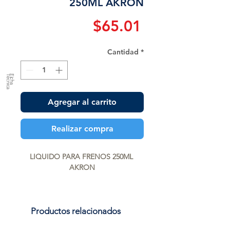
250ML AKRON
Precio
$65.01
Cantidad
*
a
F
ic
h
a
T
é
c
n
ic
Agregar al carrito
Realizar compra
LIQUIDO PARA FRENOS 250ML 
AKRON
Productos relacionados