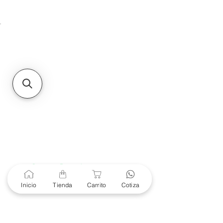
Unidad de atención a
Sucursales
MXL
Calle del Hospital No.
299Centro Cívico y Comercial
21000, Mexicali, B.C.
HMO
Blvd. Progreso 185, Villa
del Cortes, 83105 Hermosillo,
Son.
contacto@e-proconsa.com
Servicio al Cliente
Mexicali Hermosillo
+52 686 904-4444
Soporte Garantías
Contacto solo por Whatsapp
Inicio
Tienda
Carrito
Cotiza
+52 686 216 2330