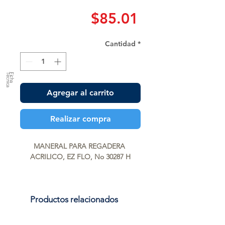
Precio
$85.01
Cantidad
*
a
F
ic
h
a
T
é
c
n
ic
Agregar al carrito
Realizar compra
MANERAL PARA REGADERA 
ACRILICO, EZ FLO, No 30287 H
Productos relacionados