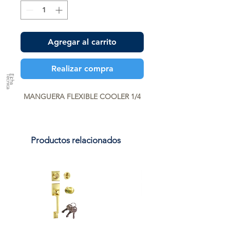
Agregar al carrito
Realizar compra
a
F
ic
h
a
T
é
c
n
ic
MANGUERA FLEXIBLE COOLER 1/4
Productos relacionados