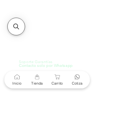
299Centro Cívico y Comercial
21000, Mexicali, B.C.
HMO
Blvd. Progreso 185, Villa
del Cortes, 83105 Hermosillo,
Son.
contacto@e-proconsa.com
Servicio al Cliente
Mexicali Hermosillo
+52 686 904-4444
Soporte Garantías
Contacto solo por Whatsapp
+52 686 216 2330
Inicio
Tienda
Carrito
Cotiza
Cotizaciones y Soporte
Horario de Atención
8 am a 6 pm
Lunes a viernes
8 am a 4 pm