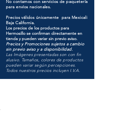
No contamos con servicios de paquetería
para envíos nacionales.
Precios válidos únicamente para Mexicali
Baja California.
Los precios de los productos para
Hermosillo se confirman directamente en
tienda y pueden variar sin previo aviso.
Precios y Promociones sujetos a cambio
sin previo aviso y a disponibilidad.
Las Imágenes presentadas son con fin
alusivo. Tamaños, colores de productos
pueden variar según percepciones.
Todos nuestros precios incluyen I.V.A.
HMO
Unidad de atención a
Sucursales
MXL
Calle del Hospital No.