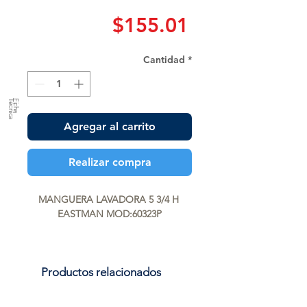
Precio
$155.01
Cantidad
*
a
F
ic
h
a
T
é
c
n
ic
Agregar al carrito
Realizar compra
MANGUERA LAVADORA 5 3/4 H 
EASTMAN MOD:60323P
Productos relacionados