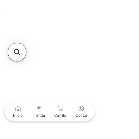
Unidad de atención a
Sucursales
MXL
Calle del Hospital No.
299Centro Cívico y Comercial
21000, Mexicali, B.C.
HMO
Blvd. Progreso 185, Villa
del Cortes, 83105 Hermosillo,
Son.
contacto@e-proconsa.com
Servicio al Cliente
Mexicali Hermosillo
+52 686 904-4444
Soporte Garantías
Contacto solo por Whatsapp
Inicio
Tienda
Carrito
Cotiza
+52 686 216 2330