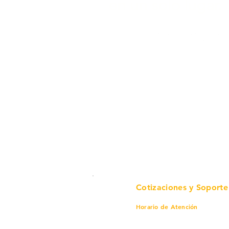
en un solo lugar.
Cotizaciones y Soporte
Horario de Atención
Lunes a viernes
8 am a 6 pm