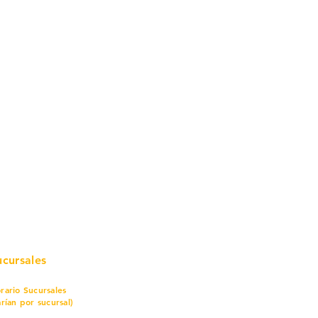
mo in
stalar
teriales para Construcción
pleo Proconsa
modela con crédito
omociones y descuentos
icaciones
turación
ductos de Ferretería
ucursales
rario Sucursales
arían por sucursal)