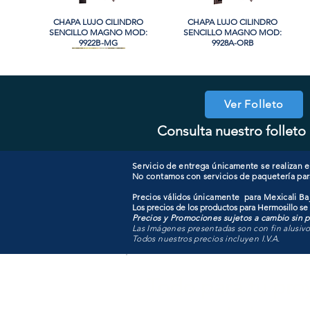
CHAPA LUJO CILINDRO
Vista rápida
CHAPA LUJO CILINDRO
Vista rápida
SENCILLO MAGNO MOD:
SENCILLO MAGNO MOD:
9922B-MG
9928A-ORB
Ver Folleto
Consulta nuestro folleto 
COOLER PORTATIL 40 LITROS
CHAPA CILINDRO DOBLE
Vista rápida
Vista rápida
CHAPA CON LLAVE MANIJA
CHAPA COMBO CILINDRO
Vista rápida
Vista rápida
MAGNO MOD: D102-SS
ATIK MOD: F3700
MAGNO MOD: A8801ET-SN
SENCILLO MAGNO MOD:
607ET+D101-SS
Servicio de entrega únicamente se realizan en
No contamos con servicios de paquetería par
Precios válidos únicamente para Mexicali Baj
Los precios de los productos para Hermosillo se
Precios y Promociones sujetos a cambio sin pr
Las Imágenes presentadas son con fin alusiv
Todos nuestros precios incluyen I.V.A.
Todo para tu pro