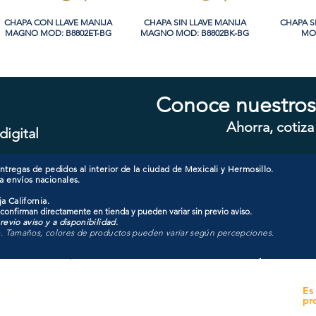
CHAPA CON LLAVE MANIJA
Vista rápida
CHAPA SIN LLAVE MANIJA
Vista rápida
CHAPA S
Vi
MAGNO MOD: B8802ET-BG
MAGNO MOD: B8802BK-BG
MOD
Conoce nuestros
Ahorra, cotiza
digital
CHAPA SIN LLAVE MANIJA
Vista rápida
CHAPA LUJO CILINDRO
Vista rápida
CHAPA 
Vi
MAGNO MOD: A8801BK-MB
SENCILLO MAGNO MOD:
SENCIL
9922A-SN
tregas de pedidos al interior de la ciudad de Mexicali y Hermosillo.
a envíos nacionales.
a California.
 confirman directamente en tienda y pueden variar sin previo aviso.
evio aviso y a disponibilidad.
o. Tamaños, colores de productos pueden variar según percepciones.
yecto
Unidad de atención a
Es
Sucursales
pr