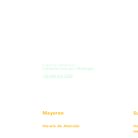
MXL
Calle del Hospital No.
Có
299Centro Cívico y Comercial
21000, Mexicali, B.C.
Ma
HMO
Blvd. Progreso 185, Villa del
Em
Cortes, 83105 Hermosillo, Son.
Re
contacto@e-proconsa.com
Pr
Servicio al Cliente
Mexicali Hermosillo
Ub
+52 686 904-4444
Fac
Soporte Garantías
HMO
Contacto solo por Whatsapp
Pro
+52 686 216 2330
Mayoreo
S
Horario de Atención
Ho
(v
Lunes a viernes
7 am a 5:30 pm